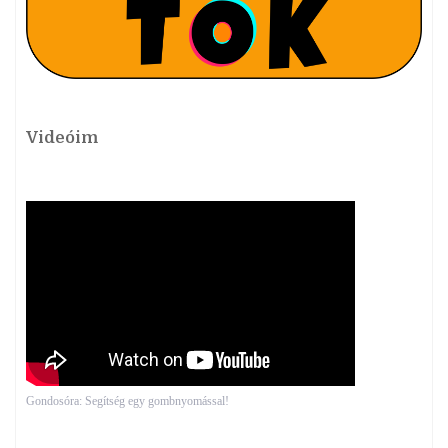
Videóim
Gondosóra: Segítség egy gombnyomással!