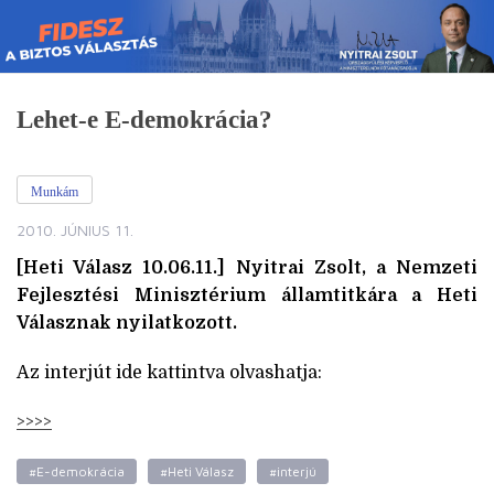
Skip
to
content
Lehet-e E-demokrácia?
Munkám
2010. JÚNIUS 11.
[Heti Válasz 10.06.11.] Nyitrai Zsolt, a Nemzeti
Fejlesztési Minisztérium államtitkára a Heti
Válasznak nyilatkozott.
Az interjút ide kattintva olvashatja:
>>>>
#E-demokrácia
#Heti Válasz
#interjú