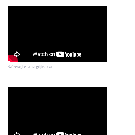
Szövetségben a nyugdíjasokkal