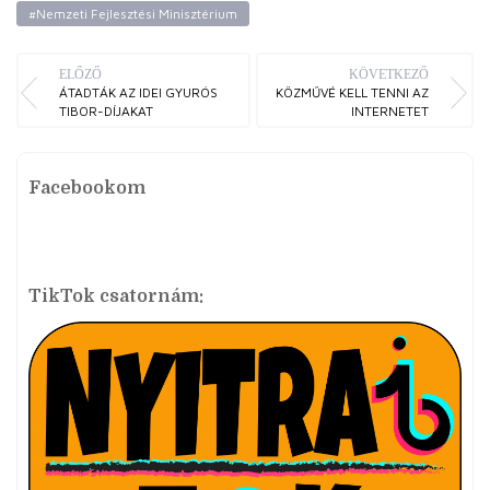
#Nemzeti Fejlesztési Minisztérium
ELŐZŐ
KÖVETKEZŐ
ÁTADTÁK AZ IDEI GYURÓS
KÖZMŰVÉ KELL TENNI AZ
TIBOR-DÍJAKAT
INTERNETET
Facebookom
TikTok csatornám: