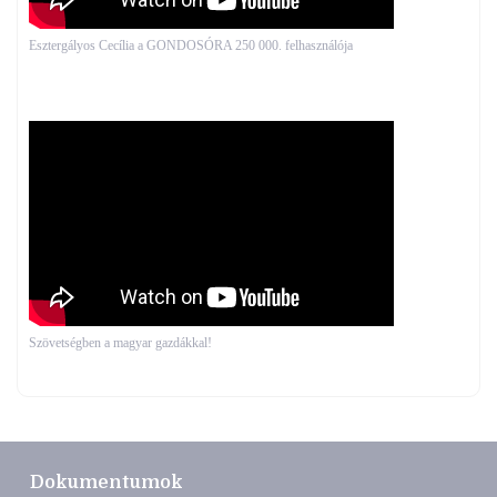
Esztergályos Cecília a GONDOSÓRA 250 000. felhasználója
Szövetségben a magyar gazdákkal!
Dokumentumok