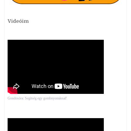
Videóim
Gondosóra: Segítség egy gombnyomással!