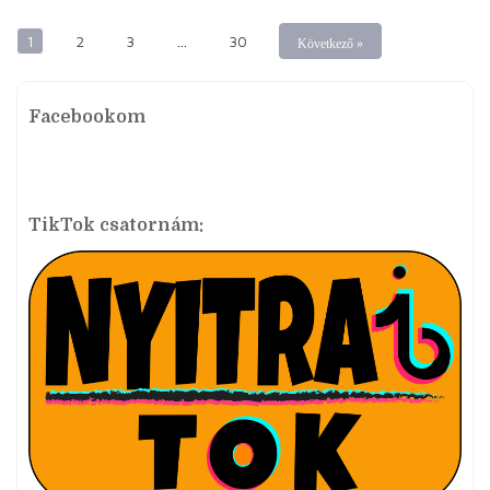
1
2
3
…
30
Következő »
Facebookom
TikTok csatornám: