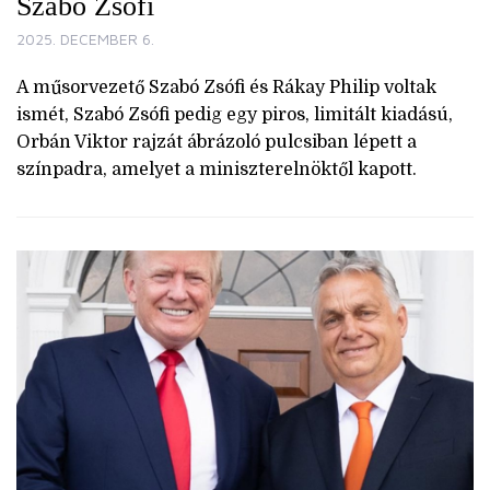
Szabó Zsófi
2025. DECEMBER 6.
A műsorvezető Szabó Zsófi és Rákay Philip voltak
ismét, Szabó Zsófi pedig egy piros, limitált kiadású,
Orbán Viktor rajzát ábrázoló pulcsiban lépett a
színpadra, amelyet a miniszterelnöktől kapott.