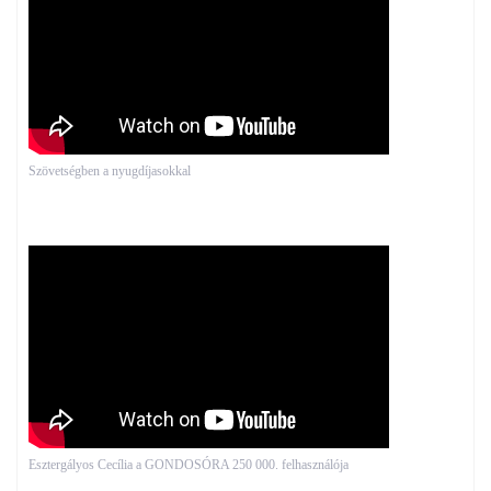
Szövetségben a nyugdíjasokkal
Esztergályos Cecília a GONDOSÓRA 250 000. felhasználója