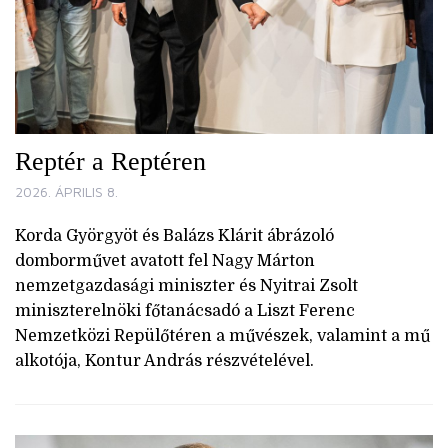
Reptér a Reptéren
2026. ÁPRILIS 8.
Korda Györgyöt és Balázs Klárit ábrázoló
domborművet avatott fel Nagy Márton
nemzetgazdasági miniszter és Nyitrai Zsolt
miniszterelnöki főtanácsadó a Liszt Ferenc
Nemzetközi Repülőtéren a művészek, valamint a mű
alkotója, Kontur András részvételével.