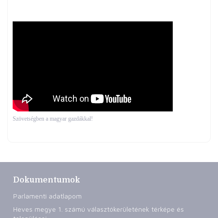
Szövetségben a magyar gazdákkal!
Dokumentumok
Parlamenti adatlapom
Heves megye 1. számú választókerületének térképe és