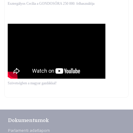
Esztergályos Cecília a GONDOSÓRA 250 000. felhasználója
Szövetségben a magyar gazdákkal!
Dokumentumok
Parlamenti adatlapom