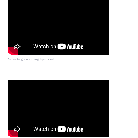
Szövetségben a nyugdíjasokkal