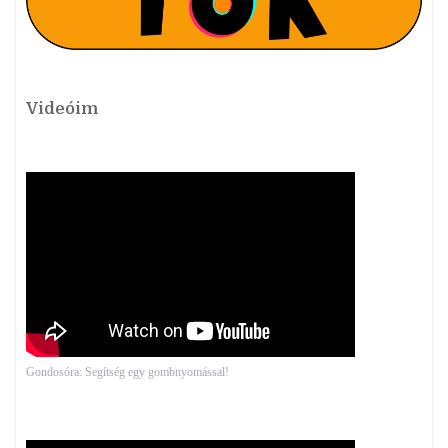
Videóim
Gondosóra: Segítség egy gombnyomással!