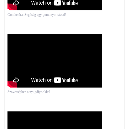
Gondosóra: Segítség egy gombnyomással!
Szövetségben a nyugdíjasokkal