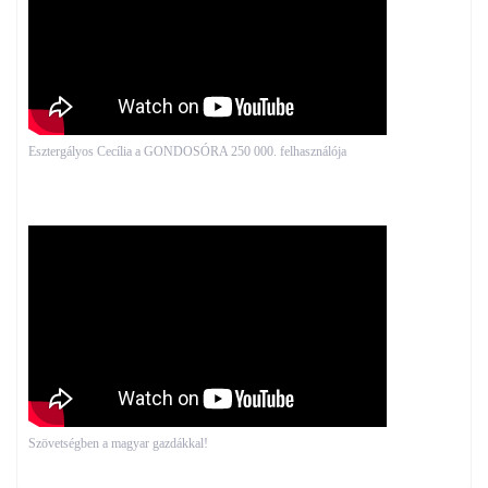
Esztergályos Cecília a GONDOSÓRA 250 000. felhasználója
Szövetségben a magyar gazdákkal!