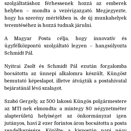
szolgáltatáshoz férhessenek hozzá az emberek
helyben – mondta a vezérigazgató. Megjegyezte,
hogy ha szerény mértékben is, de új munkahelyek
teremtéséhez is hozzá tudnak járulni.
A Magyar Posta célja, hogy innovatív és
ügyfélközpontú szolgáltató legyen – hangsúlyozta
Schmidt Pál.
Nyitrai Zsolt és Schmidt Pál ezután forgalomba
bocsátotta az ünnepi alkalomra készült, Küngöst
bemutató képeslapot, illetve átvágták a postahivatal
bejáratánál lévő szalagot.
Szabó Gergely, az 500 lakosú Küngös polgármestere
az MTI-nek elmondta: a mintegy 80 négyzetméter
alapterületű helyiséget az önkormányzat igen
jutányos, havi 2 ezer forintos áron bocsátotta a posta
rendelkezésére. Közölte: a kispostán napi négy