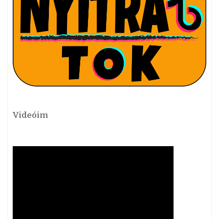
Videóim