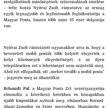
szolgáltatások minőségének, színvonalának emelése
– tette hozzá Nyitrai Zsolt, rámutatva: az ország
egyik legnagyobb és legfontosabb foglalkoztatója a
Magyar Posta, hiszen több mint 35 ezer dolgozója
van.
Nyitrai Zsolt rámutatott ugyanakkor arra is, hogy a
bevezetett mobil posták több helyütt elnyerték a
helyi közösségek elégedettségét, s az ilyen
településeken ezt a lehetőséget nem szűntetik meg.
Ahol ezt elfogadták, ott „mehet tovább a mobil posta”
– jegyezte meg az államtitkár.
Schmidt Pál
, a Magyar Posta Zrt. vezérigazgatója
elmondta: a következő hetekben és hónapokban
újabb kispostákat nyitnak meg, elsősorban Borsod-
Abaúj-Zemplén és Fejér megyében. Hozzátette: a