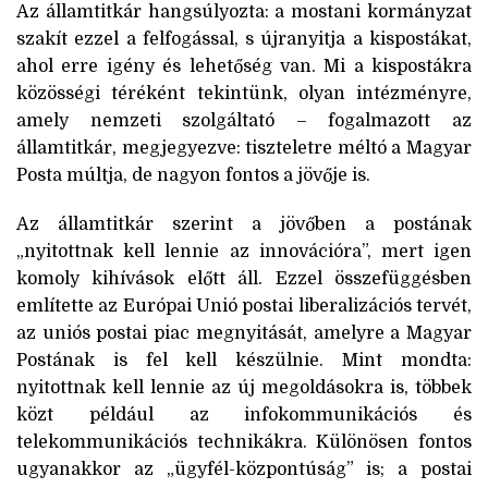
Az államtitkár hangsúlyozta: a mostani kormányzat
szakít ezzel a felfogással, s újranyitja a kispostákat,
ahol erre igény és lehetőség van. Mi a kispostákra
közösségi téréként tekintünk, olyan intézményre,
amely nemzeti szolgáltató – fogalmazott az
államtitkár, megjegyezve: tiszteletre méltó a Magyar
Posta múltja, de nagyon fontos a jövője is.
Az államtitkár szerint a jövőben a postának
„nyitottnak kell lennie az innovációra”, mert igen
komoly kihívások előtt áll. Ezzel összefüggésben
említette az Európai Unió postai liberalizációs tervét,
az uniós postai piac megnyitását, amelyre a Magyar
Postának is fel kell készülnie. Mint mondta:
nyitottnak kell lennie az új megoldásokra is, többek
közt például az infokommunikációs és
telekommunikációs technikákra. Különösen fontos
ugyanakkor az „ügyfél-központúság” is; a postai