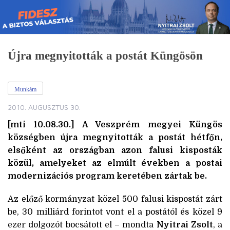
Skip
to
content
Újra megnyitották a postát Küngösön
Munkám
2010. AUGUSZTUS 30.
[mti 10.08.30.] A Veszprém megyei Küngös
községben újra megnyitották a postát hétfőn,
elsőként az országban azon falusi kisposták
közül, amelyeket az elmúlt években a postai
modernizációs program keretében zártak be.
Az előző kormányzat közel 500 falusi kispostát zárt
be, 30 milliárd forintot vont el a postától és közel 9
ezer dolgozót bocsátott el – mondta
Nyitrai Zsolt
, a