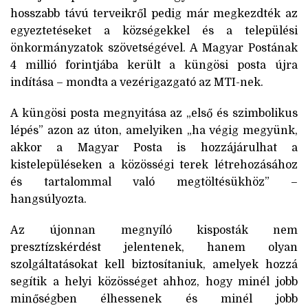
hosszabb távú terveikről pedig már megkezdték az
egyeztetéseket a községekkel és a települési
önkormányzatok szövetségével. A Magyar Postának
4 millió forintjába került a küngösi posta újra
indítása – mondta a vezérigazgató az MTI-nek.
A küngösi posta megnyitása az „első és szimbolikus
lépés” azon az úton, amelyiken „ha végig megyünk,
akkor a Magyar Posta is hozzájárulhat a
kistelepüléseken a közösségi terek létrehozásához
és tartalommal való megtöltésükhöz” –
hangsúlyozta.
Az újonnan megnyíló kisposták nem
presztízskérdést jelentenek, hanem olyan
szolgáltatásokat kell biztosítaniuk, amelyek hozzá
segítik a helyi közösséget ahhoz, hogy minél jobb
minőségben élhessenek és minél jobb