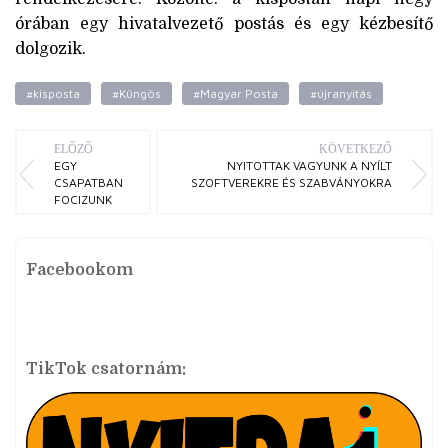
órában egy hivatalvezető postás és egy kézbesítő
dolgozik.
#kisposta
#Küngös
#Magyar Posta
#újranyitás
ELŐZŐ
KÖVETKEZŐ
EGY
NYITOTTAK VAGYUNK A NYÍLT
CSAPATBAN
SZOFTVEREKRE ÉS SZABVÁNYOKRA
FOCIZUNK
Facebookom
TikTok csatornám: