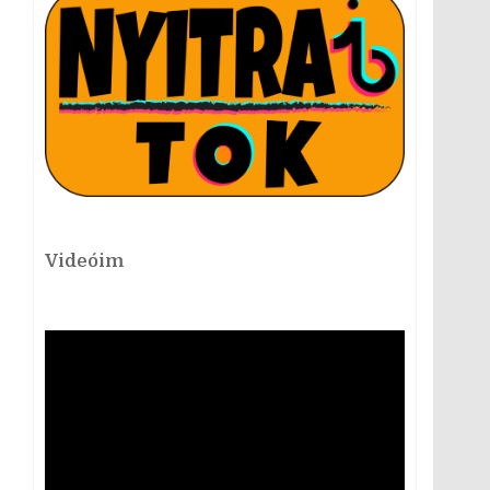
Videóim