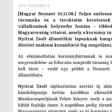
2010. NOVEMBER 8.
[Magyar Nemzet 10.11.08.] Teljes szélessá
távmunka és a távoktatás kereteinek
vállalkozások helyzetbe hozása – többe
Magyarország vitairat, amely a kormány inf
Nyitrai Zsolt államtitkár lapunknak hang
döntést szakmai konzultáció fog megelőzni
Az elszámoltatási kormánybiztosnak is m
megrendelése: az Educatio nonprofit társaság 1
kell tárni – említ egy példát a Nemzeti 
államtitkára.
Nyitrai Zsolt
tájékoztatása szerint új idő
kiindulópontja kettős: korábban elkész
Munkacsoportjának Fehér könyve, mely a szo
hibáit foglalja össze. A napokban pedig társada
Magyarország vitairatot, mely az új kormány cs