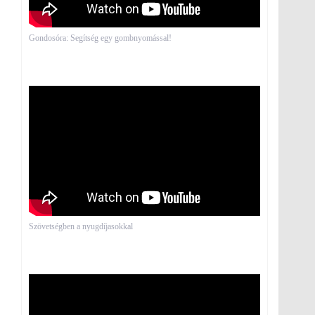
Gondosóra: Segítség egy gombnyomással!
Szövetségben a nyugdíjasokkal