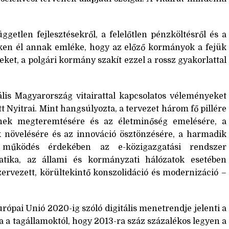
getlen fejlesztésekről, a felelőtlen pénzköltésről és a
nken él annak emléke, hogy az előző kormányok a fejük
eket, a polgári kormány szakít ezzel a rossz gyakorlattal
lis Magyarország vitairattal kapcsolatos véleményeket
t Nyitrai. Mint hangsúlyozta, a tervezet három fő pillére
nek megteremtésére és az életminőség emelésére, a
 növelésére és az innováció ösztönzésére, a harmadik
működés érdekében az e-közigazgatási rendszer
atika, az állami és kormányzati hálózatok esetében
ervezett, körültekintő konszolidáció és modernizáció –
rópai Unió 2020-ig szóló digitális menetrendje jelenti a
a a tagállamoktól, hogy 2013-ra száz százalékos legyen a