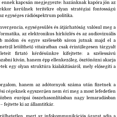
kár ennek kapcsán megjegyezte: hazánknak kapóra jön az
kkor kerülnek terítékre olyan stratégiai fontosságú
 az egységes rádióspektrum politika.
konvergencia, egységesülés és átjárhatóság valósul meg a
ormatika, az elektronikus hírközlés és az audiovizuális
abb módon és egyre szélesebb sávon jutnak majd el a
netről letölthető vitairatban csak érintőlegesen tárgyalt
eteit firtató kérdésünkre kifejtette: a szélessávú
szabni kíván, hanem épp ellenkezőleg, ösztönözni akarja
ek egy olyan struktúra kialakításáról, mely elősegíti a
forgalom, hanem az adótornyok száma után fizetnek a
zlési cégeknek egyszerűen nem éri meg a most lefedetlen
eközben európai összehasonlításban nagy lemaradásban
 fejtette ki az államtitkár.
rülhetetlen, mert az infokommunikációs ágazat adja a