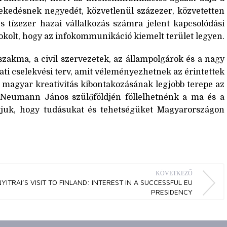
ekedésnek negyedét, közvetlenül százezer, közvetetten
tízezer hazai vállalkozás számra jelent kapcsolódási
ndokolt, hogy az infokommunikáció kiemelt terület legyen.
zakma, a civil szervezetek, az állampolgárok és a nagy
ati cselekvési terv, amit véleményezhetnek az érintettek
a magyar kreativitás kibontakozásának legjobb terepe az
 Neumann János szülőföldjén föllelhetnénk a ma és a
rjuk, hogy tudásukat és tehetségüket Magyarországon
KÖVETKEZŐ
YITRAI’S VISIT TO FINLAND: INTEREST IN A SUCCESSFUL EU
PRESIDENCY