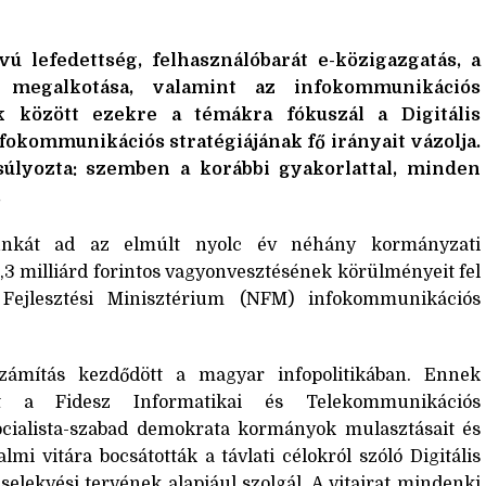
vú lefedettség, felhasználóbarát e-közigazgatás, a
 megalkotása, valamint az infokommunikációs
k között ezekre a témákra fókuszál a Digitális
okommunikációs stratégiájának fő irányait vázolja.
súlyozta: szemben a korábbi gyakorlattal, minden
.
unkát ad az elmúlt nyolc év néhány kormányzati
,3 milliárd forintos vagyonvesztésének körülményeit fel
Fejlesztési Minisztérium (NFM) infokommunikációs
számítás kezdődött a magyar infopolitikában. Ennek
ült a Fidesz Informatikai és Telekommunikációs
cialista-szabad demokrata kormányok mulasztásait és
lmi vitára bocsátották a távlati célokról szóló Digitális
elekvési tervének alapjául szolgál. A vitairat mindenki