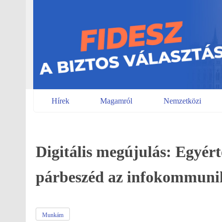
Skip
to
content
Hírek
Magamról
Nemzetközi
Digitális megújulás: Egyért
párbeszéd az infokommuni
Munkám