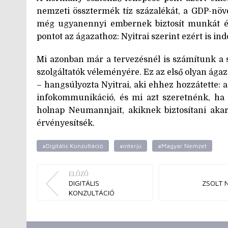
nemzeti össztermék tíz százalékát, a GDP-növ
még ugyanennyi embernek biztosít munkát és 
pontot az ágazathoz: Nyitrai szerint ezért is i
Mi azonban már a tervezésnél is számítunk a s
szolgáltatók véleményére. Ez az első olyan ágaz
– hangsúlyozta Nyitrai, aki ehhez hozzátette: 
infokommunikáció, és mi azt szeretnénk, ha
holnap Neumannjait, akiknek biztosítani aka
érvényesítsék.
#Digitális Konzultáció
#interjú
#Magyar Nemzet
ELŐZŐ
DIGITÁLIS
ZSOLT N
KONZULTÁCIÓ