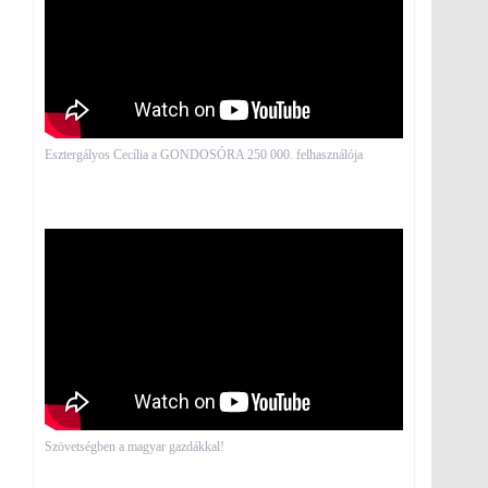
Esztergályos Cecília a GONDOSÓRA 250 000. felhasználója
Szövetségben a magyar gazdákkal!