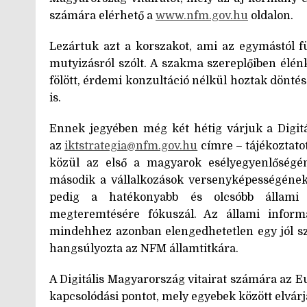
számára elérhető a
www.nfm.gov.hu
oldalon.
Lezártuk azt a korszakot, ami az egymástól füg
mutyizásról szólt. A szakma szereplőiben élé
fölött, érdemi konzultáció nélkül hoztak döntés
is.
Ennek jegyében még két hétig várjuk a Digitá
az
iktstrategia@nfm.gov.hu
címre – tájékoztatot
közül az első a magyarok esélyegyenlőségé
második a vállalkozások versenyképességének
pedig a hatékonyabb és olcsóbb állami 
megteremtésére fókuszál. Az állami inform
mindehhez azonban elengedhetetlen egy jól sz
hangsúlyozta az NFM államtitkára.
A Digitális Magyarország vitairat számára az Eu
kapcsolódási pontot, mely egyebek között elvárj