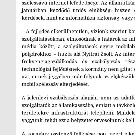
szélessávú internet lefedettsége. Az államtit
januárban kezdődő uniós elnökség, hiszen e
kérdések, mint az informatikai biztonság, vagy
– A fejlődés elkerülhetetlen, víziónk szerint 
szolgáltatásokban, elmosódnak a határok az inf
média között, a szolgáltatások egyre mobil
polgárokhoz – húzta alá Nyitrai Zsolt. Az inter
frekvenciagazdálkodás és szabályozás részl
technológiai fejlődésnek a kormány nem gátat 
azt, ennek jegyében már folynak az előkészület
mobil szélessáv elterjedését.
A jelenlegi szabályozás alapján nem az adat
szolgáltatók az államkasszába, emiatt a távkö
területekre infrastruktúrát telepíteni. Mind
vagyunk, tehát ezt a helyzetet orvosolnunk kell –
A kormány ösztönző fellépése pont azért elke