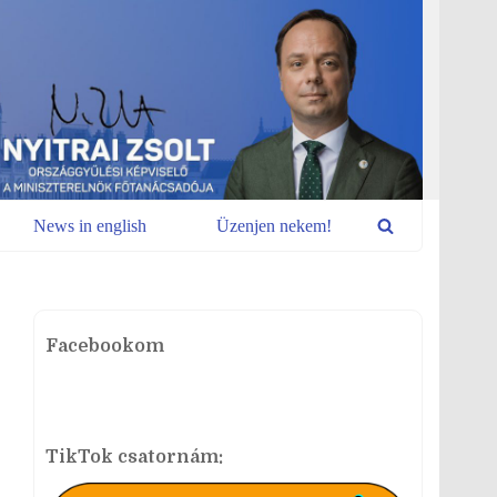
News in english
Üzenjen nekem!
Facebookom
TikTok csatornám: