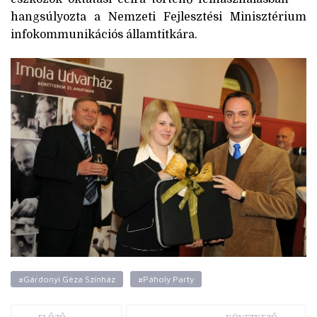
hangsúlyozta a Nemzeti Fejlesztési Minisztérium
infokommunikációs államtitkára.
#Gárdonyi Géza Színház
#Páholy Party