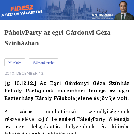
Skip
to
content
PáholyParty az egri Gárdonyi Géza
Színházban
Munkám
Választókerület
2010. DECEMBER 12.
[@ 10.12.12.] Az Egri Gárdonyi Géza Színház
Páholy Partyjának decemberi témája az egri
Eszterházy Károly Főiskola jelene és jövője volt.
A város meghatározó személyiségeinek
részvételével zajló decemberi PáholyParty fő témája
az egri felsőoktatás helyzetének és kitörési