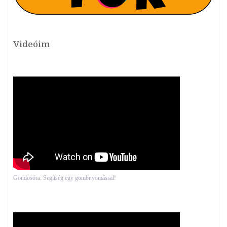
Videóim
Gondosóra: Segítség egy gombnyomással!