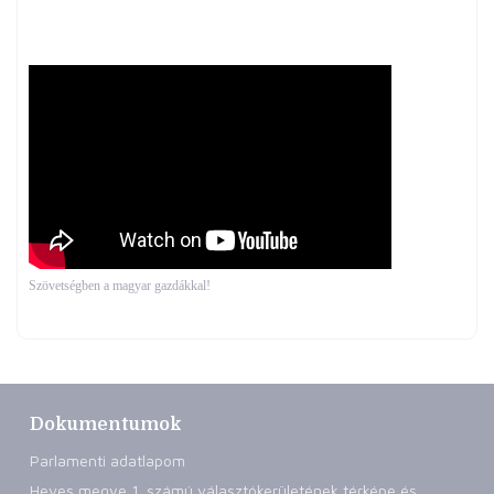
Szövetségben a magyar gazdákkal!
Dokumentumok
Parlamenti adatlapom
Heves megye 1. számú választókerületének térképe és