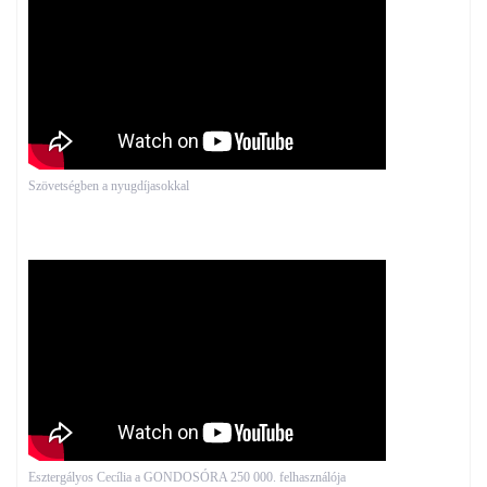
Szövetségben a nyugdíjasokkal
Esztergályos Cecília a GONDOSÓRA 250 000. felhasználója