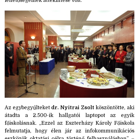
lehetőségeinek áttekintése volt.
Az egybegyűlteket
dr. Nyitrai Zsolt
köszöntötte, aki
átadta a 2.500-ik hallgatói laptopot az egyik
főiskolásnak. „Ezzel az Eszterházy Károly Főiskola
felmutatja, hogy élen jár az infokommunikációs
eszközök oktatási célra történő felhasználásban” –