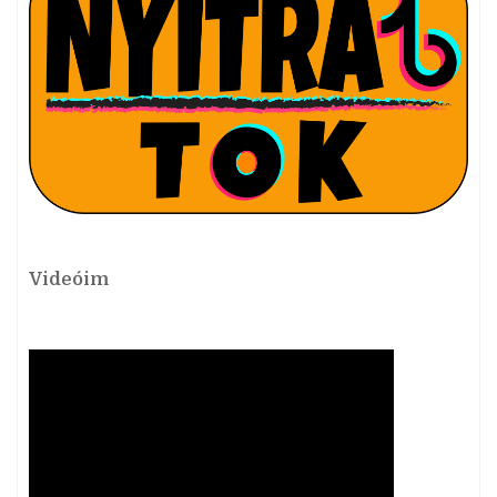
Videóim