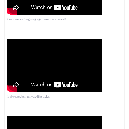
Gondosóra: Segítség egy gombnyomással!
Szövetségben a nyugdíjasokkal