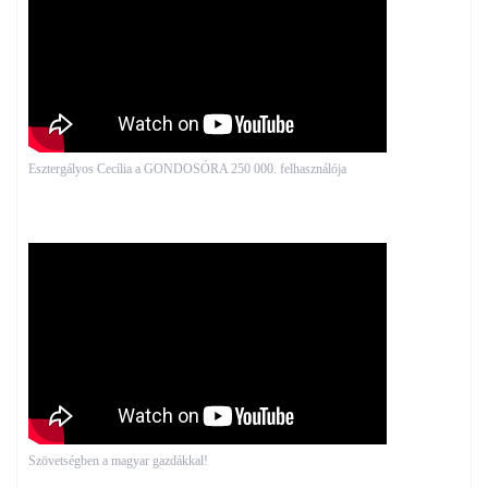
Esztergályos Cecília a GONDOSÓRA 250 000. felhasználója
Szövetségben a magyar gazdákkal!