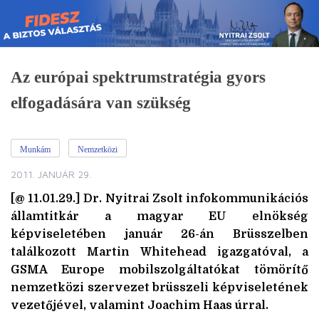
Skip
to
content
Az európai spektrumstratégia gyors
elfogadására van szükség
Munkám
Nemzetközi
2011. JANUÁR 29.
[@ 11.01.29.] Dr. Nyitrai Zsolt infokommunikációs
államtitkár a magyar EU elnökség
képviseletében január 26-án Brüsszelben
találkozott Martin Whitehead igazgatóval, a
GSMA Europe mobilszolgáltatókat tömörítő
nemzetközi szervezet brüsszeli képviseletének
vezetőjével, valamint Joachim Haas úrral.