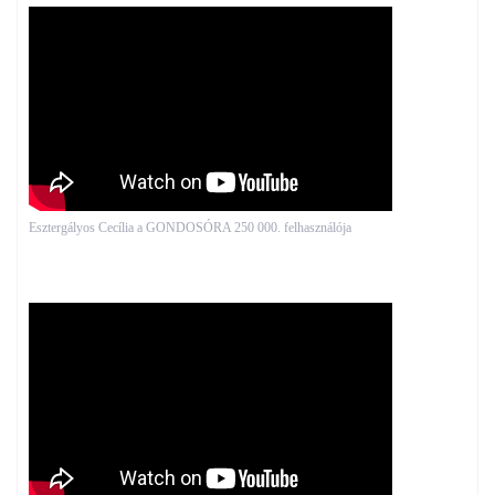
Esztergályos Cecília a GONDOSÓRA 250 000. felhasználója