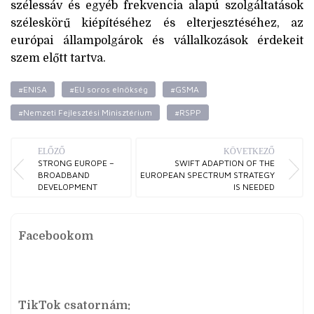
szélessáv és egyéb frekvencia alapú szolgáltatások
széleskörű kiépítéséhez és elterjesztéséhez, az
európai állampolgárok és vállalkozások érdekeit
szem előtt tartva.
#ENISA
#EU soros elnökség
#GSMA
#Nemzeti Fejlesztési Minisztérium
#RSPP
ELŐZŐ
KÖVETKEZŐ
STRONG EUROPE –
SWIFT ADAPTION OF THE
BROADBAND
EUROPEAN SPECTRUM STRATEGY
DEVELOPMENT
IS NEEDED
Facebookom
TikTok csatornám: