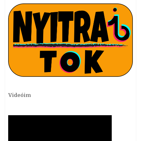
Videóim