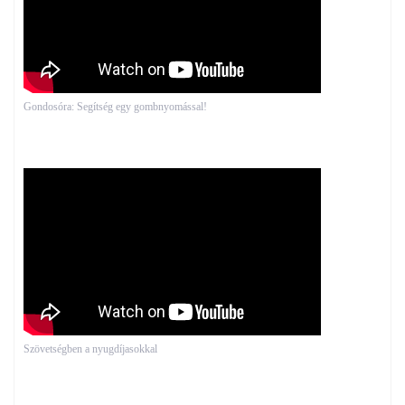
Gondosóra: Segítség egy gombnyomással!
Szövetségben a nyugdíjasokkal