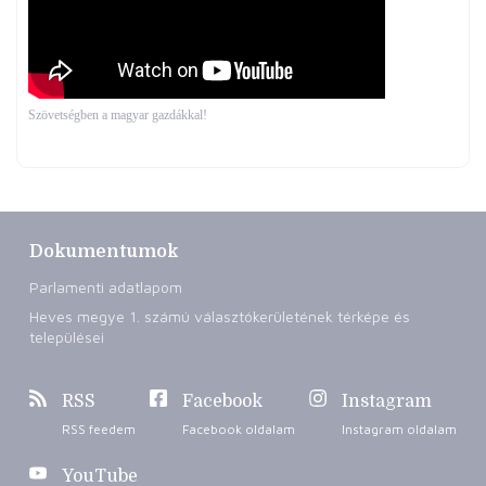
Szövetségben a magyar gazdákkal!
Dokumentumok
Parlamenti adatlapom
Heves megye 1. számú választókerületének térképe és
települései
RSS
Facebook
Instagram
RSS feedem
Facebook oldalam
Instagram oldalam
YouTube