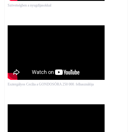
Szövetségben a nyugdíjasokkal
Esztergályos Cecília a GONDOSÓRA 250 000. felhasználója