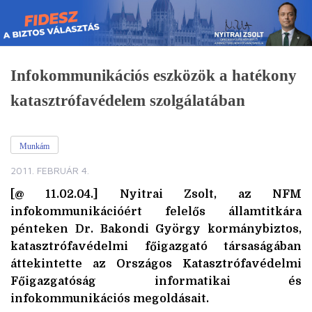
Skip
to
content
Infokommunikációs eszközök a hatékony
katasztrófavédelem szolgálatában
Munkám
2011. FEBRUÁR 4.
[@ 11.02.04.] Nyitrai Zsolt, az NFM
infokommunikációért felelős államtitkára
pénteken Dr. Bakondi György kormánybiztos,
katasztrófavédelmi főigazgató társaságában
áttekintette az Országos Katasztrófavédelmi
Főigazgatóság informatikai és
infokommunikációs megoldásait.