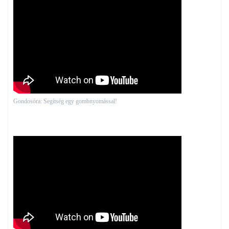
Gondosóra: Segítség egy gombnyomással!