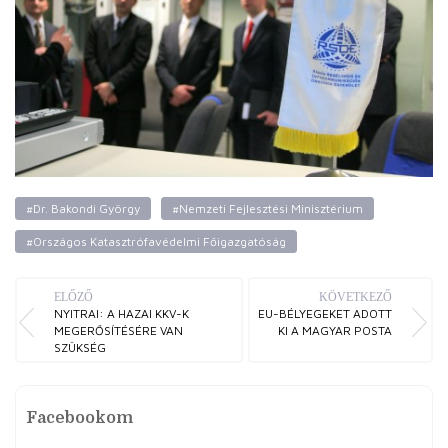
#Dr. Bakondi György
#Nemzeti Fejlesztési Minisztérium
#Országos Katasztrófavédelmi Főigazgatóság
ELŐZŐ
KÖVETKEZŐ
NYITRAI: A HAZAI KKV-K
EU-BÉLYEGEKET ADOTT
MEGERŐSÍTÉSÉRE VAN
KI A MAGYAR POSTA
SZÜKSÉG
Facebookom