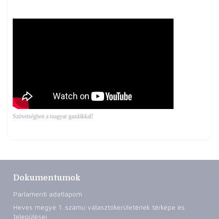
Szövetségben a magyar gazdákkal!
Dokumentumok
Parlamenti adatlapom
Heves megye 1. számú választókerületének térképe és
települései