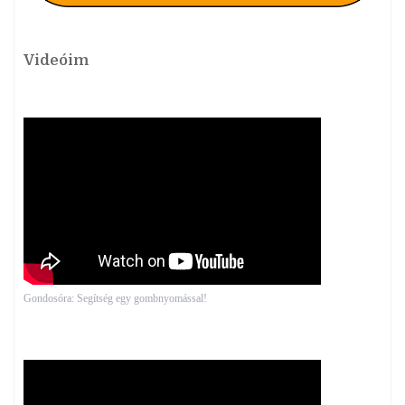
Videóim
Gondosóra: Segítség egy gombnyomással!