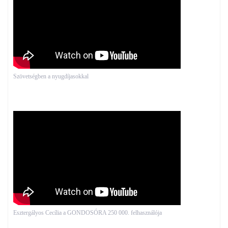
Szövetségben a nyugdíjasokkal
Esztergályos Cecília a GONDOSÓRA 250 000. felhasználója