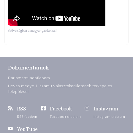
Szövetségben a magyar gazdákkal!
Dokumentumok
Parlamenti adatlapom
Heves megye 1. számú választókerületének térképe és
települései
RSS
Facebook
Instagram
RSS feedem
Facebook oldalam
Instagram oldalam
YouTube