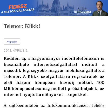
Skip
to
content
Telenor: Klikk!
Munkám
2011. ÁPRILIS 5.
Kedden új, a hagyományos mobiltelefonokon is
használható internetszolgáltatást indított a
második legnagyobb magyar mobilszolgáltató, a
Telenor. A Klikk szolgáltatásra regisztrálók az
első három hónapban havidíj nélkül, 100
MB/hónap adatcsomag mellett próbálhatják ki az
internet nyújtotta előnyöket – képekkel.
A sajtóbemutatón az Infokommunikációért felelős