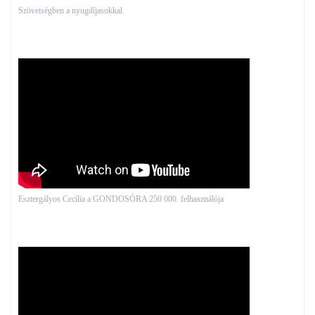
Szövetségben a nyugdíjasokkal
Esztergályos Cecília a GONDOSÓRA 250 000. felhasználója