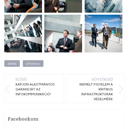
#Klikk
#Telenor
ELŐZŐ
KÖVETKEZŐ
KAPJON ALKOTMÁNYOS
KIEMELT FIGYELEM A
GARANCIÁT AZ
KRITIKUS
INFOKOMMUNIKÁCIÓ!
INFRASTRUKTÚRÁK
VÉDELMÉRE
Facebookom