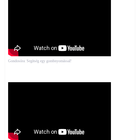
Gondosóra: Segítség egy gombnyomással!