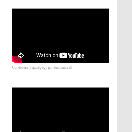
Gondosóra: Segítség egy gombnyomással!