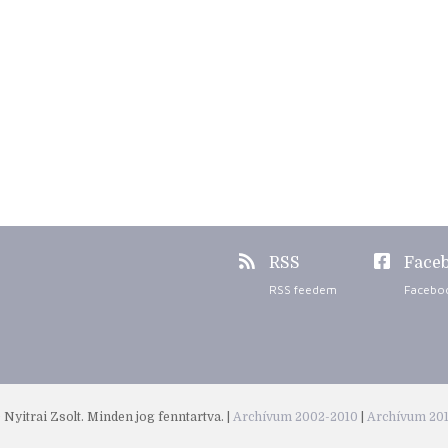
RSS
Face
RSS feedem
Facebo
Nyitrai Zsolt. Minden jog fenntartva. |
Archívum 2002-2010
|
Archívum 20