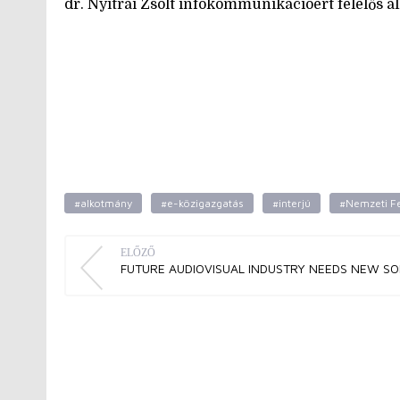
dr. Nyitrai Zsolt infokommunikációért felelős
#alkotmány
#e-közigazgatás
#interjú
#Nemzeti Fe
ELŐZŐ
FUTURE AUDIOVISUAL INDUSTRY NEEDS NEW SO