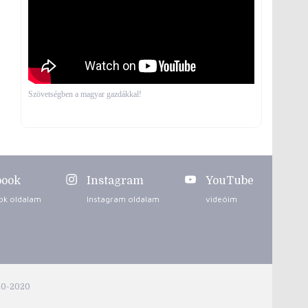
Szövetségben a magyar gazdákkal!
book
Instagram
YouTube
ok oldalam
Instagram oldalam
videóim
10-2020