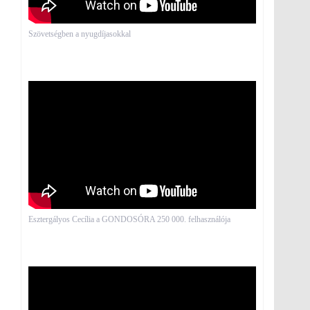
Szövetségben a nyugdíjasokkal
Esztergályos Cecília a GONDOSÓRA 250 000. felhasználója