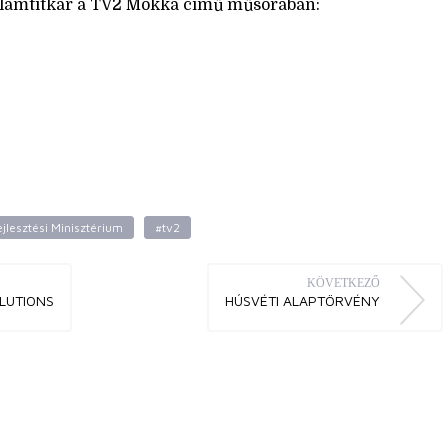
 államtitkár a TV2 Mokka című műsorában:
jlesztési Minisztérium
#tv2
KÖVETKEZŐ
LUTIONS
HÚSVÉTI ALAPTÖRVÉNY