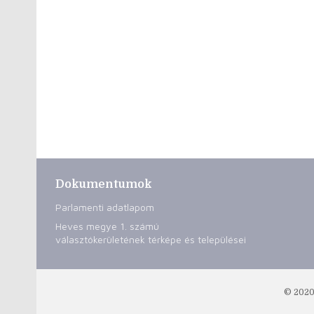
Dokumentumok
Parlamenti adatlapom
Heves megye 1. számú
választókerületének térképe és települései
© 2020 