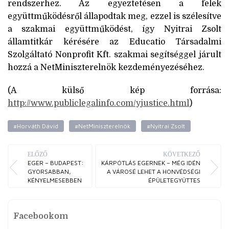
rendszerhez. Az egyeztetésen a felek
együttműködésről állapodtak meg, ezzel is szélesítve
a szakmai együttműködést, így Nyitrai Zsolt
államtitkár kérésére az Educatio Társadalmi
Szolgáltató Nonprofit Kft. szakmai segítséggel járult
hozzá a NetMiniszterelnök kezdeményezéséhez.
(A külső kép forrása:
http://www.publiclegalinfo.com/yjustice.html
)
#Horváth Dávid
#NetMiniszterelnök
#Nyitrai Zsolt
ELŐZŐ
KÖVETKEZŐ
EGER – BUDAPEST:
KÁRPÓTLÁS EGERNEK – MÉG IDÉN
GYORSABBAN,
A VÁROSÉ LEHET A HONVÉDSÉGI
KÉNYELMESEBBEN
ÉPÜLETEGYÜTTES
Facebookom