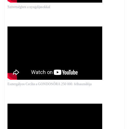
Szövetségben a nyugdíjasokkal
Esztergályos Cecília a GONDOSÓRA 250 000. felhasználója