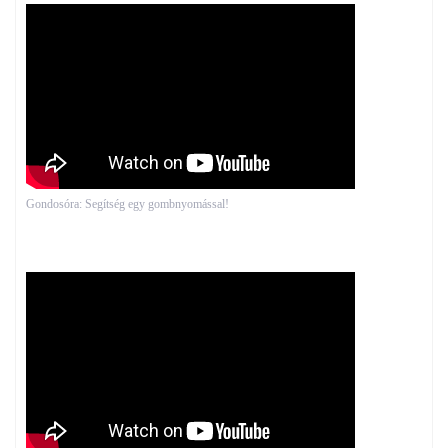
Gondosóra: Segítség egy gombnyomással!