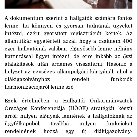
A dokumentum szerint a hallgatók számára fontos
lenne, ha könnyen és gyorsan tudnának ügyeket
intézni, ezért gyorsított regisztrációt kértek. Az
államtitkár egyetértett azzal, hogy a csaknem 400
ezer hallgatónak valóban előnyösebb lenne néhány
kattintással ügyet intézni, de erre inkább az őszi
átalakítások után érdemes visszatérni. Hasonló a
helyzet az egységes állampolgári kártyánál, ahol a
diákigazolványhoz rendelt funkciók
harmonizációjáról lenne szó.
Ezek értelmében a Hallgatói Önkormányzatok
Országos Konferenciája (HÖOK) stratégiát készít
arról, milyen előnyeik lennének a hallgatóknak az
ügyfélkapuból, továbbá milyen funkciókat
rendelnének hozzá egy új diákigazolvány-