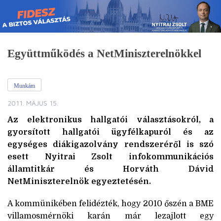
Skip
to
content
Együttműködés a NetMiniszterelnökkel
Munkám
2011. MÁJUS 15.
Az elektronikus hallgatói választásokról, a
gyorsított hallgatói ügyfélkapuról és az
egységes diákigazolvány rendszeréről is szó
esett Nyitrai Zsolt infokommunikációs
államtitkár és Horváth Dávid
NetMiniszterelnök egyeztetésén.
A kommünikében felidézték, hogy 2010 őszén a BME
villamosmérnöki karán már lezajlott egy