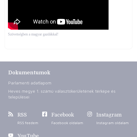
Szövetségben a magyar gazdákkal!
Dokumentumok
Parlamenti adatlapom
Heves megye 1. számú választókerületének térképe és
települései
RSS
Facebook
Instagram
RSS feedem
Facebook oldalam
Instagram oldalam
YouTube