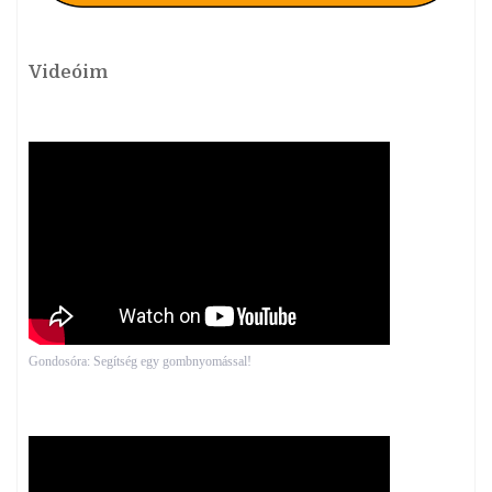
Videóim
Gondosóra: Segítség egy gombnyomással!