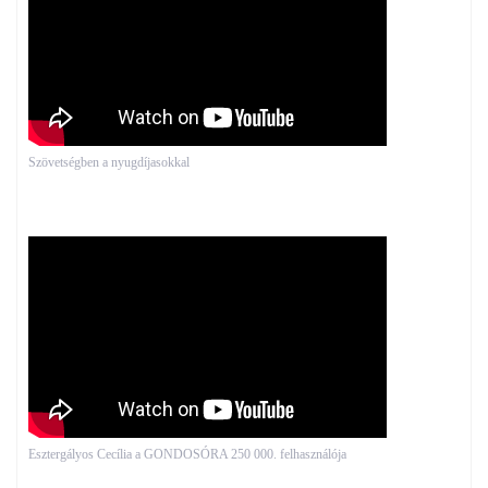
Szövetségben a nyugdíjasokkal
Esztergályos Cecília a GONDOSÓRA 250 000. felhasználója