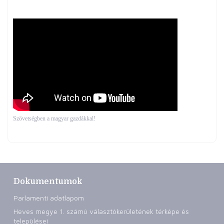
Szövetségben a magyar gazdákkal!
Dokumentumok
Parlamenti adatlapom
Heves megye 1. számú választókerületének térképe és
települései