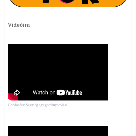
Videóim
Gondosóra: Segítség egy gombnyomással!