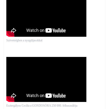
Szövetségben a nyugdíjasokkal
Esztergályos Cecília a GONDOSÓRA 250 000. felhasználója