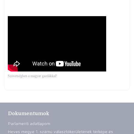
Szövetségben a magyar gazdákkal!
Dokumentumok
Parlamenti adatlapom
Heves megye 1. számú választókerületének térképe és