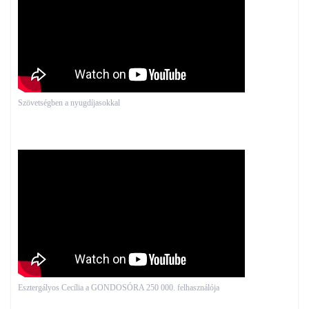
Szövetségben a nyugdíjasokkal
Esztergályos Cecília a GONDOSÓRA 250 000. felhasználója