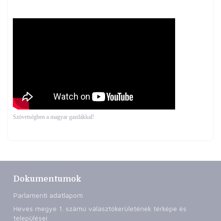
Szövetségben a magyar gazdákkal!
Dokumentumok
Parlamenti adatlapom
Heves megye 1. számú választókerületének térképe és
települései