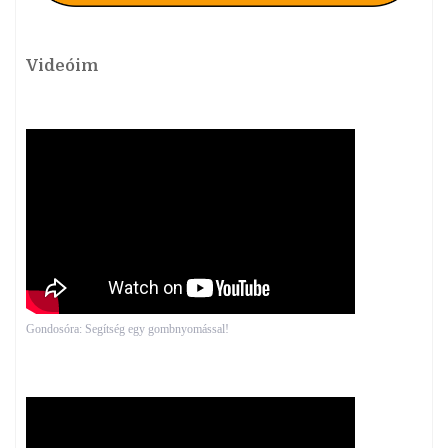
Videóim
Gondosóra: Segítség egy gombnyomással!