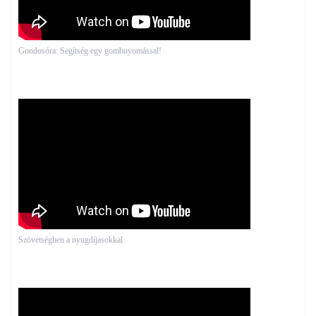
Gondosóra: Segítség egy gombnyomással!
Szövetségben a nyugdíjasokkal