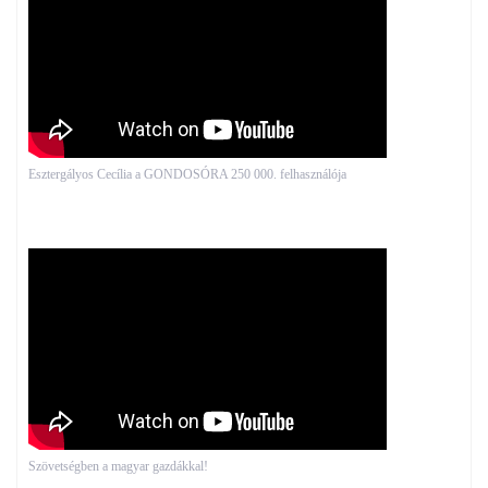
Esztergályos Cecília a GONDOSÓRA 250 000. felhasználója
Szövetségben a magyar gazdákkal!