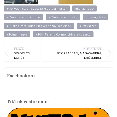
#Horváth István Szekszárd polgármester
#konzultáció
#Miniszterelnöki biztos
#Miniszterelnökség
#országjárás
#Puskás Imre Tolna Megyei Közgyűlés elnök
#Szekszárd
#Tolna megye
#Tóth Ferenc Kormányhivatal-vezető
ELŐZŐ
KÖVETKEZŐ
SZABOLCSI
GYORSABBAN, MAGASABBRA,
KÖRÚT
ERŐSEBBEN
Facebookom
TikTok csatornám: