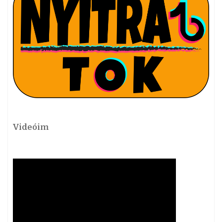
Videóim