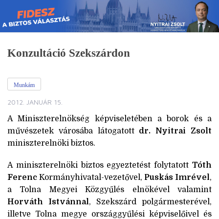
Skip
to
content
Konzultáció Szekszárdon
Munkám
2012. JANUÁR 15.
A Miniszterelnökség képviseletében a borok és a
művészetek városába látogatott
dr. Nyitrai Zsolt
miniszterelnöki biztos.
A miniszterelnöki biztos egyeztetést folytatott
Tóth
Ferenc
Kormányhivatal-vezetővel,
Puskás Imrével
,
a Tolna Megyei Közgyűlés elnökével valamint
Horváth Istvánnal
, Szekszárd polgármesterével,
illetve Tolna megye országgyűlési képviselőivel és