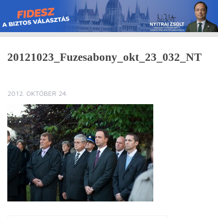
Skip
to
content
20121023_Fuzesabony_okt_23_032_NT
2012. OKTÓBER 24.