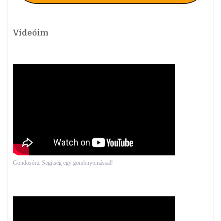
Videóim
Gondosóra: Segítség egy gombnyomással!