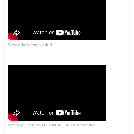
Szövetségben a nyugdíjasokkal
Esztergályos Cecília a GONDOSÓRA 250 000. felhasználója