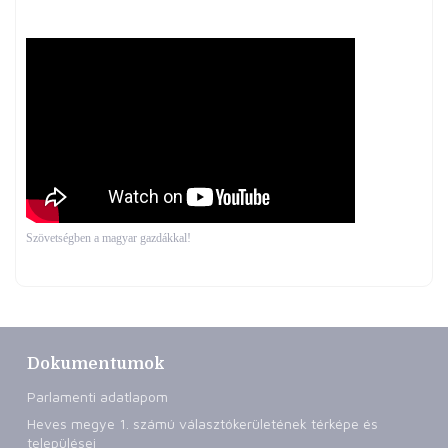
Szövetségben a magyar gazdákkal!
Dokumentumok
Parlamenti adatlapom
Heves megye 1. számú választókerületének térképe és
települései