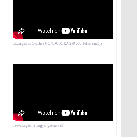
Esztergályos Cecília a GONDOSÓRA 250 000. felhasználója
Szövetségben a magyar gazdákkal!