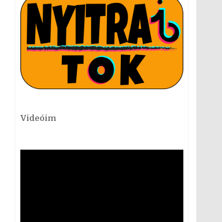
Videóim