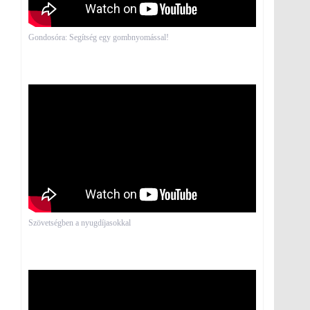
Gondosóra: Segítség egy gombnyomással!
Szövetségben a nyugdíjasokkal