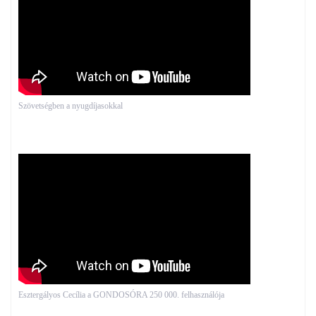
Szövetségben a nyugdíjasokkal
Esztergályos Cecília a GONDOSÓRA 250 000. felhasználója