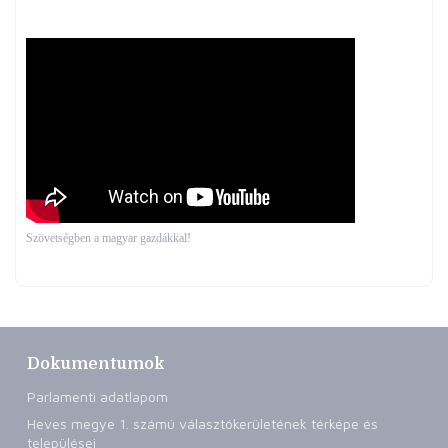
Szövetségben a magyar gazdákkal!
Dokumentumok
Parlamenti adatlapom
Heves megye 1. számú választókerületének térképe és
települései