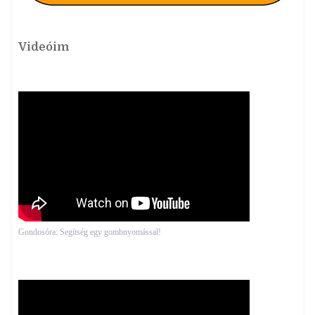
Videóim
Gondosóra: Segítség egy gombnyomással!