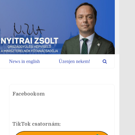
News in english
Üzenjen nekem!
Facebookom
TikTok csatornám: