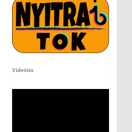
Videóim