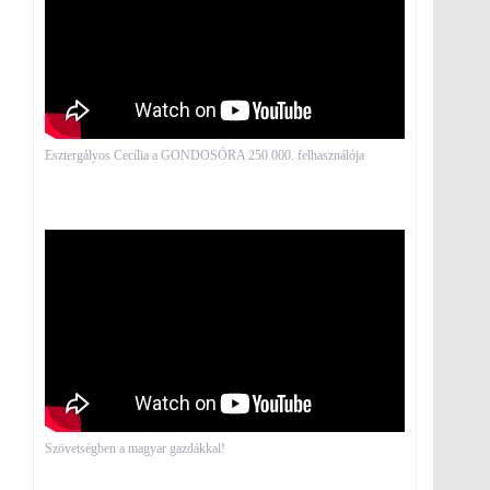
Esztergályos Cecília a GONDOSÓRA 250 000. felhasználója
Szövetségben a magyar gazdákkal!