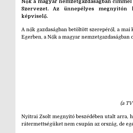
Nők a magyar nemzetgazdaságban címmel r
Szervezet. Az ünnepélyes megnyitón k
képviselő.
A nők gazdaságban betöltött szerepéről, a mai k
Egerben, a Nők a magyar nemzetgazdaságban 
(a TV
Nyitrai Zsolt megnyitó beszédében utalt arra, 
rátermettségüket nem csupán az ország, de egé