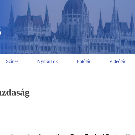
Színes
NyitraiTok
Fotótár
Videótár
azdaság