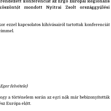
endezett konferenciát az Ergo Európai Regionális
öszöntőt mondott Nyitrai Zsolt országgyűlési
or ezzel kapcsolatos kihívásairól tartottak konferenciát
címmel.
 Eger felvétele)
hogy a történelem során az egri nők már bebizonyították
sz Európa előtt.