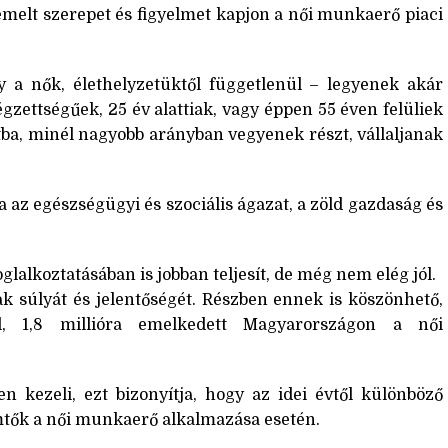
emelt szerepet és figyelmet kapjon a női munkaerő piaci
 a nők, élethelyzetüktől függetlenül – legyenek akár
gzettségűek, 25 év alattiak, vagy éppen 55 éven felüliek
tba, minél nagyobb arányban vegyenek részt, vállaljanak
a az egészségügyi és szociális ágazat, a zöld gazdaság és
glalkoztatásában is jobban teljesít, de még nem elég jól.
ak súlyát és jelentőségét. Részben ennek is köszönhető,
, 1,8 millióra emelkedett Magyarországon a női
n kezeli, ezt bizonyítja, hogy az idei évtől különböző
ők a női munkaerő alkalmazása esetén.