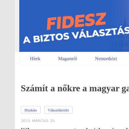
Skip
to
content
Hírek
Magamról
Nemzetközi
Számít a nőkre a magyar g
Munkám
Választókerület
2013. MÁRCIUS 25.