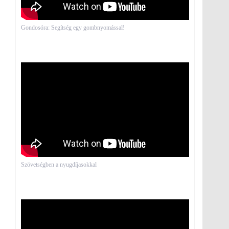
Gondosóra: Segítség egy gombnyomással!
Szövetségben a nyugdíjasokkal