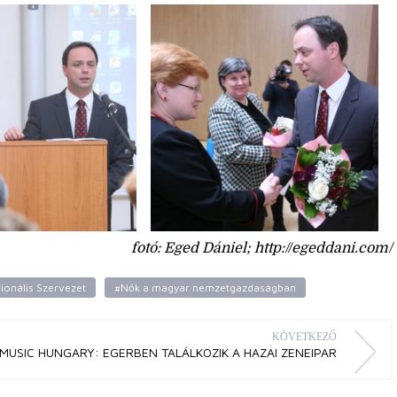
fotó: Eged Dániel; http://egeddani.com/
ionális Szervezet
#Nők a magyar nemzetgazdaságban
KÖVETKEZŐ
MUSIC HUNGARY: EGERBEN TALÁLKOZIK A HAZAI ZENEIPAR