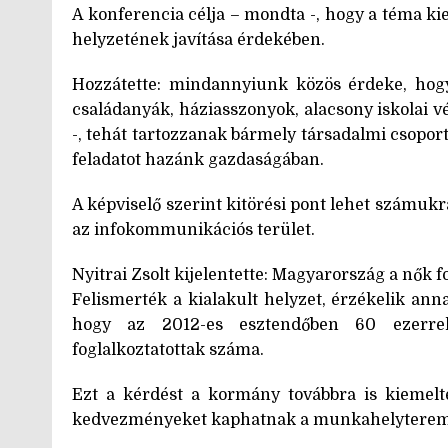
A konferencia célja – mondta -, hogy a téma ki
helyzetének javítása érdekében.
Hozzátette: mindannyiunk közös érdeke, hogy
családanyák, háziasszonyok, alacsony iskolai vé
-, tehát tartozzanak bármely társadalmi csopor
feladatot hazánk gazdaságában.
A képviselő szerint kitörési pont lehet számukr
az infokommunikációs terület.
Nyitrai Zsolt kijelentette: Magyarország a nők fo
Felismerték a kialakult helyzet, érzékelik ann
hogy az 2012-es esztendőben 60 ezerrel
foglalkoztatottak száma.
Ezt a kérdést a kormány továbbra is kiemelte
kedvezményeket kaphatnak a munkahelyteremt