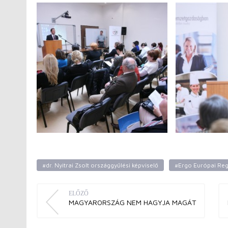
#dr. Nyitrai Zsolt országgyűlési képviselő
#Ergo Európai Reg
ELŐZŐ
MAGYARORSZÁG NEM HAGYJA MAGÁT