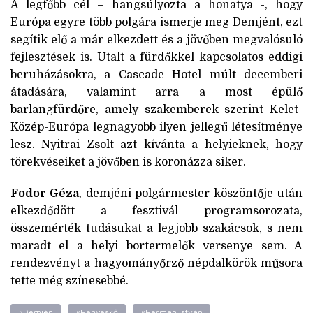
A legfőbb cél – hangsúlyozta a honatya -, hogy
Európa egyre több polgára ismerje meg Demjént, ezt
segítik elő a már elkezdett és a jövőben megvalósuló
fejlesztések is. Utalt a fürdőkkel kapcsolatos eddigi
beruházásokra, a Cascade Hotel múlt decemberi
átadására, valamint arra a most épülő
barlangfürdőre, amely szakemberek szerint Kelet-
Közép-Európa legnagyobb ilyen jellegű létesítménye
lesz. Nyitrai Zsolt azt kívánta a helyieknek, hogy
törekvéseiket a jövőben is koronázza siker.
Fodor Géza
, demjéni polgármester köszöntője után
elkezdődött a fesztivál programsorozata,
összemérték tudásukat a legjobb szakácsok, s nem
maradt el a helyi bortermelők versenye sem. A
rendezvényt a hagyományőrző népdalkörök műsora
tette még színesebbé.
#Demjén
#Hegyeskő
#Herman István