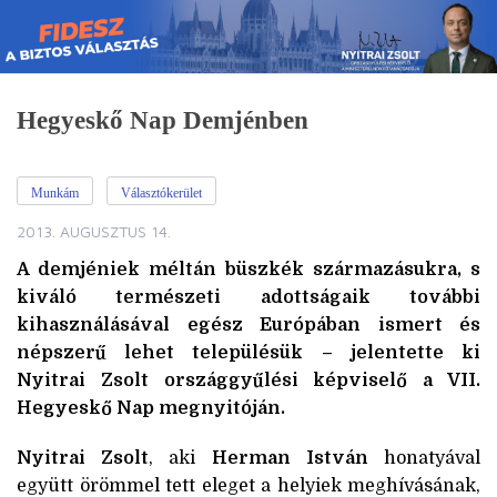
Skip
to
content
Hegyeskő Nap Demjénben
Munkám
Választókerület
2013. AUGUSZTUS 14.
A demjéniek méltán büszkék származásukra, s
kiváló természeti adottságaik további
kihasználásával egész Európában ismert és
népszerű lehet településük – jelentette ki
Nyitrai Zsolt országgyűlési képviselő a VII.
Hegyeskő Nap megnyitóján.
Nyitrai Zsolt
, aki
Herman István
honatyával
együtt örömmel tett eleget a helyiek meghívásának,