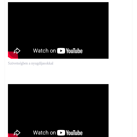
Szövetségben a nyugdíjasokkal