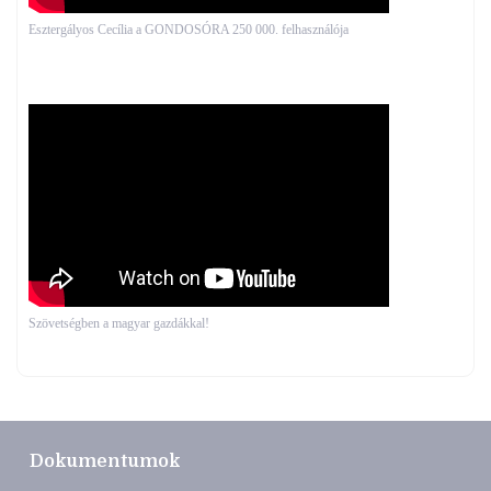
Esztergályos Cecília a GONDOSÓRA 250 000. felhasználója
Szövetségben a magyar gazdákkal!
Dokumentumok