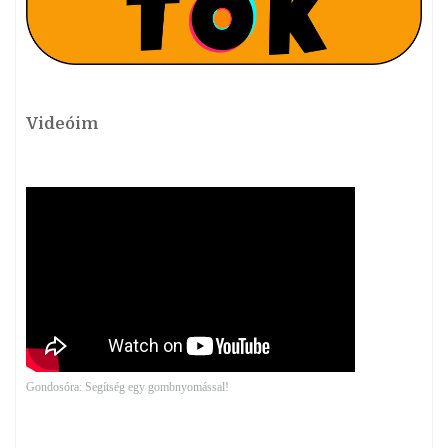
Videóim
Gondosóra: Segítség egy gombnyomással!