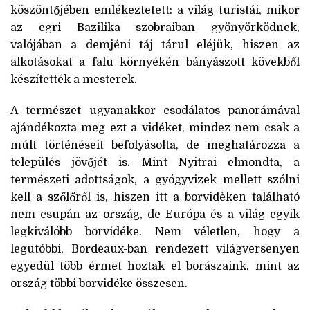
köszöntőjében emlékeztetett: a világ turistái, mikor
az egri Bazilika szobraiban gyönyörködnek,
valójában a demjéni táj tárul eléjük, hiszen az
alkotásokat a falu környékén bányászott kövekből
készítették a mesterek.
A természet ugyanakkor csodálatos panorámával
ajándékozta meg ezt a vidéket, mindez nem csak a
múlt történéseit befolyásolta, de meghatározza a
település jövőjét is. Mint Nyitrai elmondta, a
természeti adottságok, a gyógyvizek mellett szólni
kell a szőlőről is, hiszen itt a borvidèken található
nem csupán az ország, de Európa és a világ egyik
legkiválóbb borvidéke. Nem véletlen, hogy a
legutóbbi, Bordeaux-ban rendezett világversenyen
egyedül több érmet hoztak el borászaink, mint az
ország többi borvidéke összesen.