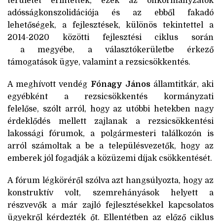
területet érintettek, ezek az önkormányzatok
adósságkonszolidációja és az ebből fakadó
lehetőségek, a fejlesztések, különös tekintettel a
2014-2020 közötti fejlesztési ciklus során
a megyébe, a választókerületbe érkező
támogatások ügye, valamint a rezsicsökkentés.
A meghívott vendég
Fónagy János
államtitkár, aki
egyébként a rezsicsökkentés kormányzati
felelőse, szólt arról, hogy az utóbbi hetekben nagy
érdeklődés mellett zajlanak a rezsicsökkentési
lakossági fórumok, a polgármesteri találkozón is
arról számoltak a be a településvezetők, hogy az
emberek jól fogadják a közüzemi díjak csökkentését.
A fórum légköréről szólva azt hangsúlyozta, hogy az
konstruktív volt, szemrehányások helyett a
részvevők a már zajló fejlesztésekkel kapcsolatos
ügyekről kérdezték őt. Ellentétben az előző ciklus