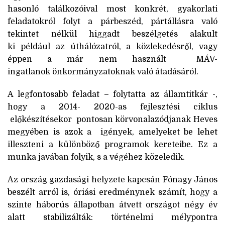
hasonló találkozóival most konkrét, gyakorlati
feladatokról folyt a párbeszéd, pártállásra való
tekintet nélkül higgadt beszélgetés alakult
ki például az úthálózatról, a közlekedésről, vagy
éppen a már nem használt MÁV-
ingatlanok önkormányzatok
nak való átadásáról.
A legfontosabb feladat – folytatta az államtitkár -,
hogy a 2014- 2020-as fejlesztési ciklus
előkészítésekor pontosan körvonalazódjanak Heves
megyében is azok a igények, amelyeket be lehet
illeszteni a különböző programok kereteibe. Ez a
munka javában folyik, s a végéhez közeledik.
Az ország gazdasági helyzete kapcsán Fónagy János
beszélt arról is, óriási eredménynek számít, hogy a
szinte háborús állapotban átvett országot négy év
alatt stabilizálták: történelmi mélypontra