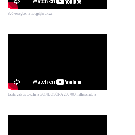
Szövetségben a nyugdíjasokkal
Esztergályos Cecília a GONDOSÓRA 250 000. felhasználója