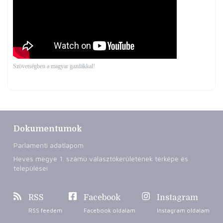
Szövetségben a magyar gazdákkal!
Dokumentumok
Parlamenti adatlapom
Heves megye 1. számú választókerületének térképe és
települései
RSS
Facebook
Instagram
RSS feedem
Facebook oldalam
Instagram oldalam