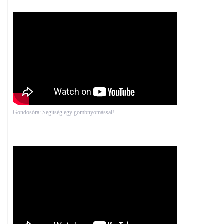
Gondosóra: Segítség egy gombnyomással!