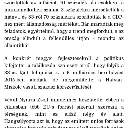
szorították az inflációt, 10 százalék alá csökkent a
munkanélküliek száma, 3 százalékra mérsékelték a
hiányt, és 83-ról 79 százalékra szorították le a GDP-
hez mért államadósság mértékét. Bár maradtak még
feladatok, egyértelmű, hogy a trend megfordult, s az
ország elindult a fellendülés útján – mondta az
államtitkár.
A konkrét megyei fejlesztésekről a politikus
kifejtette: a találkozón szó esett arról, hogy folyik a
33-as főút felújítása, s a 6 milliárdos beruházást
2015-ben átadják, de megemlítette a Hatvan-
Miskolc vasúti szakasz korszerűsítését.
Végül Nyitrai Zsolt mindehhez hozzátette, ebben a
ciklusban több EU-s forrást sikerült szerezni a
térségnek, mint ez előző négy év alatt.
Hangsúlyozta azt is, hogy az említett uniós források