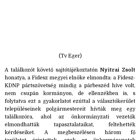
(Tv Eger)
A találkozót követő sajtótájékoztatón
Nyitrai Zsolt
honatya, a Fidesz megyei elnöke elmondta: a Fidesz-
KDNP pártszövetség mindig a párbeszéd híve volt,
nem csupán kormányon, de ellenzékben is, s
folytatva ezt a gyakorlatot ezúttal a választókerület
településeinek polgármestereit hívták meg egy
találkozóra, ahol az önkormányzati vezetők
elmondhatták tapasztalataikat, feltehették
kérdéseiket. A megbeszélésen három fő