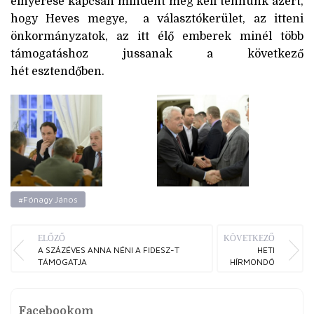
elnyerése kapcsán mindent meg kell tennünk azért,
hogy Heves megye, a választókerület, az itteni
önkormányzatok, az itt élő emberek minél több
támogatáshoz jussanak a következő
hét esztendőben.
#Fónagy János
ELŐZŐ
KÖVETKEZŐ
A SZÁZÉVES ANNA NÉNI A FIDESZ-T
HETI
TÁMOGATJA
HÍRMONDÓ
Facebookom