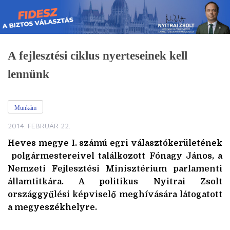
Skip
to
content
A fejlesztési ciklus nyerteseinek kell
lennünk
Munkám
2014. FEBRUÁR 22.
Heves megye I. számú egri választókerületének
polgármestereivel
találkozott Fónagy János, a
Nemzeti Fejlesztési Minisztérium parlamenti
államtitkára. A politikus Nyitrai Zsolt
országgyűlési képviselő meghívására látogatott
a megyeszékhelyre.