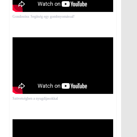
Gondosóra: Segítség egy gombnyomással!
Szövetségben a nyugdíjasokkal