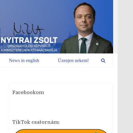
News in english
Üzenjen nekem!
Facebookom
TikTok csatornám: