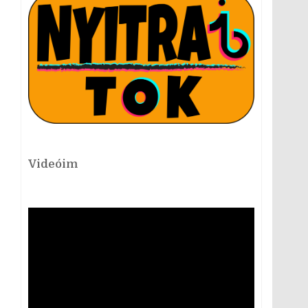
Videóim