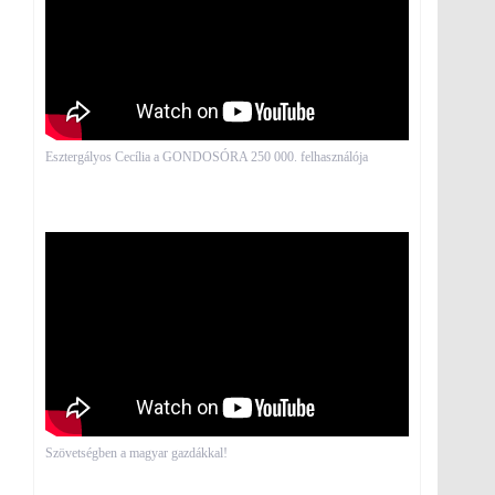
Esztergályos Cecília a GONDOSÓRA 250 000. felhasználója
Szövetségben a magyar gazdákkal!