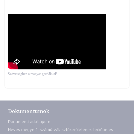
Szövetségben a magyar gazdákkal!
Dokumentumok
Parlamenti adatlapom
Heves megye 1. számú választókerületének térképe és