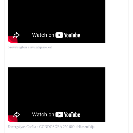
Szövetségben a nyugdíjasokkal
Esztergályos Cecília a GONDOSÓRA 250 000. felhasználója