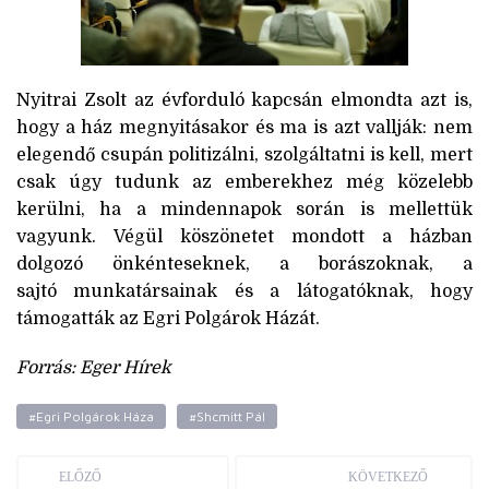
Nyitrai Zsolt az évforduló kapcsán elmondta azt is,
hogy a ház megnyitásakor és ma is azt vallják: nem
elegendő csupán politizálni, szolgáltatni is kell, mert
csak úgy tudunk az emberekhez még közelebb
kerülni, ha a mindennapok során is mellettük
vagyunk. Végül köszönetet mondott a házban
dolgozó önkénteseknek, a borászoknak, a
sajtó munkatársainak és a látogatóknak, hogy
támogatták az Egri Polgárok Házát.
Forrás: Eger Hírek
#Egri Polgárok Háza
#Shcmitt Pál
ELŐZŐ
KÖVETKEZŐ