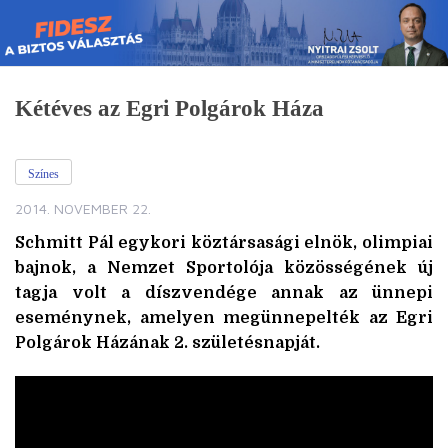
Skip
to
content
Kétéves az Egri Polgárok Háza
Színes
2014. NOVEMBER 22.
Schmitt Pál egykori köztársasági elnök, olimpiai
bajnok, a Nemzet Sportolója közösségének új
tagja volt a díszvendége annak az ünnepi
eseménynek, amelyen megünnepelték az Egri
Polgárok Házának 2. születésnapját.