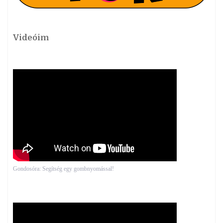
Videóim
Gondosóra: Segítség egy gombnyomással!