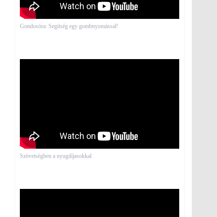
Gondosóra: Segítség egy gombnyomással!
Szövetségben a nyugdíjasokkal