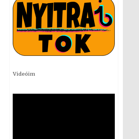
Videóim