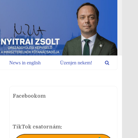
News in english
Üzenjen nekem!
Facebookom
TikTok csatornám: