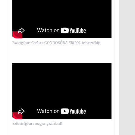
Esztergályos Cecília a GONDOSÓRA 250 000. felhasználója
Szövetségben a magyar gazdákkal!