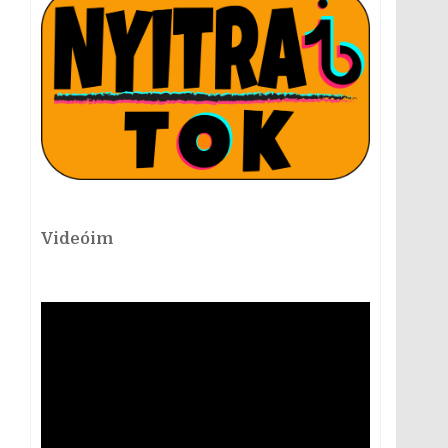
Videóim