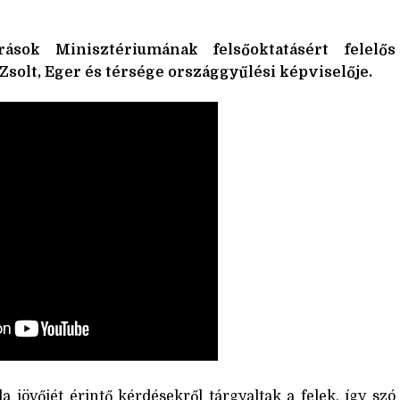
ások Minisztériumának felsőoktatásért felelős
Zsolt, Eger és térsége országgyűlési képviselője.
a jövőjét érintő kérdésekről tárgyaltak a felek, így szó