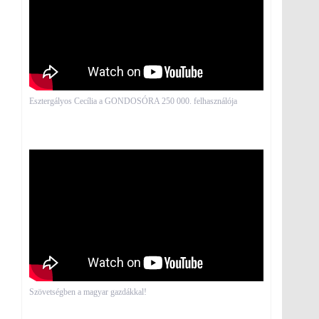
Esztergályos Cecília a GONDOSÓRA 250 000. felhasználója
Szövetségben a magyar gazdákkal!