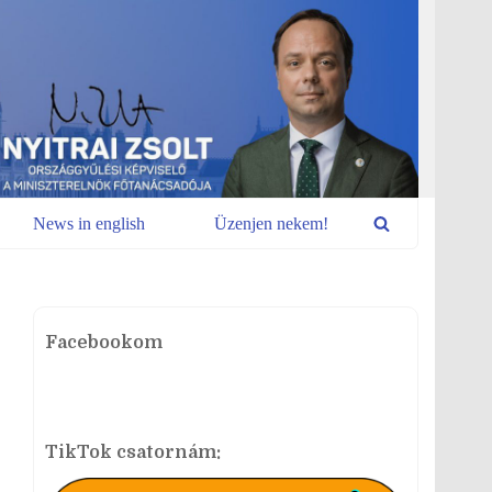
News in english
Üzenjen nekem!
Facebookom
TikTok csatornám: