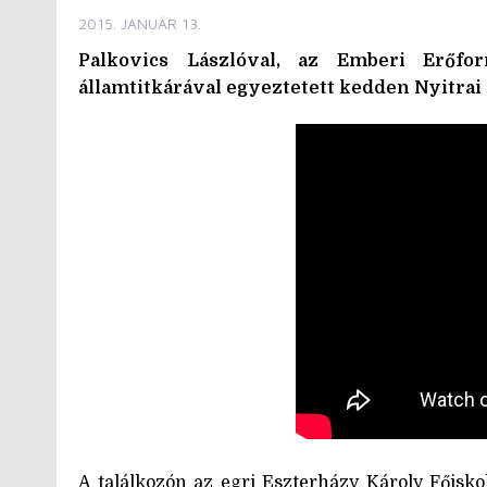
2015. JANUÁR 13.
Palkovics Lászlóval, az Emberi Erőforr
államtitkárával egyeztetett kedden Nyitrai 
A találkozón az egri Eszterházy Károly Főiskol