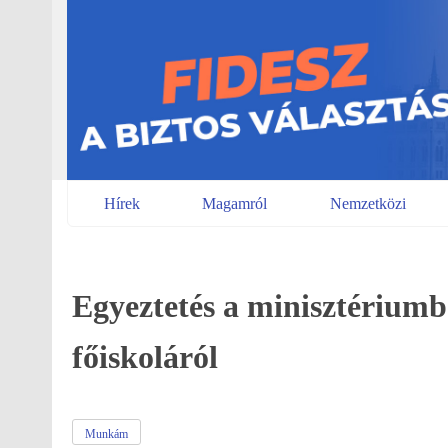
Skip
to
content
Hírek
Magamról
Nemzetközi
Egyeztetés a minisztériumb
főiskoláról
Munkám