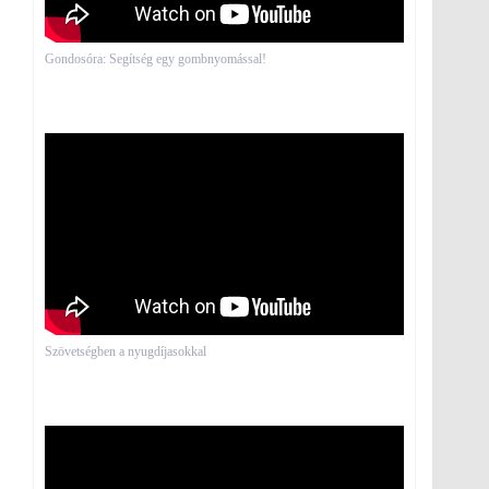
Gondosóra: Segítség egy gombnyomással!
Szövetségben a nyugdíjasokkal