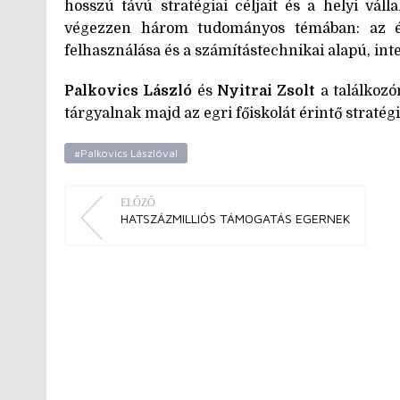
hosszú távú stratégiai céljait és a helyi váll
végezzen három tudományos témában: az éle
felhasználása és a számítástechnikai alapú, inte
Palkovics László
és
Nyitrai Zsolt
a találkozó
tárgyalnak majd az egri főiskolát érintő stratég
#Palkovics Lászlóval
ELŐZŐ
HATSZÁZMILLIÓS TÁMOGATÁS EGERNEK