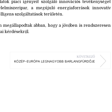
alatok piaci igényeit szolgáló innovációs tevékenységet
lmiszeripar, a megújuló energiaforrások innovatív
lligens szolgáltatások területén.
n megállapodtak abban, hogy a jövőben is rendszeresen
iai kérdésekről.
KÖVETKEZŐ
KÖZÉP-EURÓPA LEGNAGYOBB BARLANGFÜRDŐJE