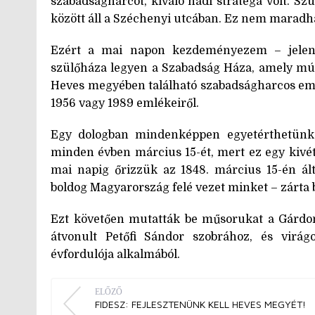
szabadságharcot, kiváló hadi stratéga volt. S
között áll a Széchenyi utcában. Ez nem maradha
Ezért a mai napon kezdeményezem – jelent
szülőháza legyen a Szabadság Háza, amely múz
Heves megyében található szabadságharcos eml
1956 vagy 1989 emlékeiről.
Egy dologban mindenképpen egyetérthetünk,
minden évben március 15-ét, mert ez egy kivét
mai napig őrizzük az 1848. március 15-én ált
boldog Magyarország felé vezet minket – zárta 
Ezt követően mutatták be műsorukat a Gárdo
átvonult Petőfi Sándor szobrához, és virág
évfordulója alkalmából.
ELŐZŐ
FIDESZ: FEJLESZTENÜNK KELL HEVES MEGYÉT!