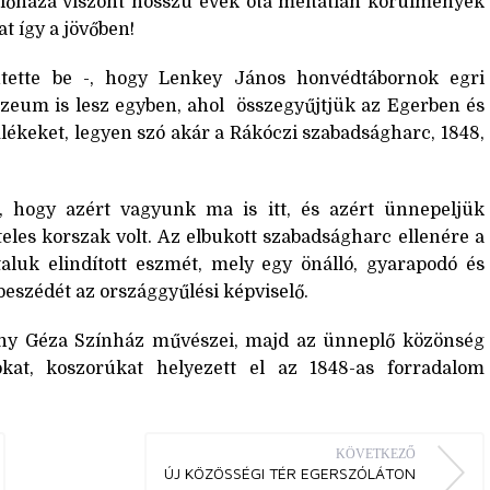
zülőháza viszont hosszú évek óta méltatlan körülmények
t így a jövőben!
ette be -, hogy Lenkey János honvédtábornok egri
eum is lesz egyben, ahol összegyűjtjük az Egerben és
ékeket, legyen szó akár a Rákóczi szabadságharc, 1848,
 hogy azért vagyunk ma is itt, és azért ünnepeljük
eles korszak volt. Az elbukott szabadságharc ellenére a
aluk elindított eszmét, mely egy önálló, gyarapodó és
beszédét az országgyűlési képviselő.
ny Géza Színház művészei, majd az ünneplő közönség
okat, koszorúkat helyezett el az 1848-as forradalom
KÖVETKEZŐ
ÚJ KÖZÖSSÉGI TÉR EGERSZÓLÁTON