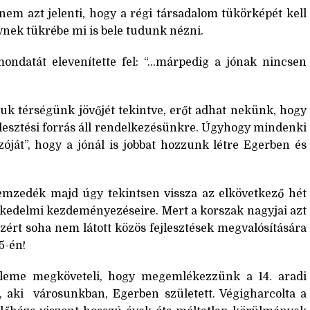
 nem azt jelenti, hogy a régi társadalom tükörképét kell
nek tükrébe mi is bele tudunk nézni.
ondatát elevenítette fel: “…márpedig a jónak nincsen
juk térségünk jövőjét tekintve, erőt adhat nekünk, hogy
fejlesztési forrás áll rendelkezésünkre. Úgyhogy mindenki
zóját”, hogy a jónál is jobbat hozzunk létre Egerben és
l nemzedék majd úgy tekintsen vissza az elkövetkező hét
eskedelmi kezdeményezéseire. Mert a korszak nagyjai azt
zért soha nem látott közös fejlesztések megvalósítására
5-én!
zelleme megköveteli, hogy megemlékezzünk a 14. aradi
 aki városunkban, Egerben született. Végigharcolta a