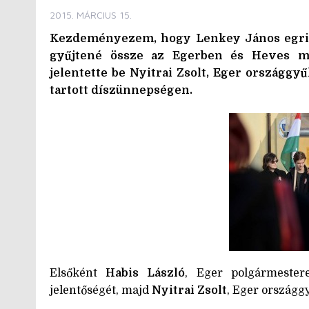
2015. MÁRCIUS 15.
Kezdeményezem, hogy Lenkey János egri 
gyűjtené össze az Egerben és Heves me
jelentette be Nyitrai Zsolt, Eger országgy
tartott díszünnepségen.
Elsőként
Habis László
, Eger polgármester
jelentőségét, majd
Nyitrai Zsolt
, Eger országg