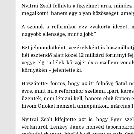
Nyitrai Zsolt felhívta a figyelmet arra, mindez
megalkotni, hanem egy olyan közösséget, amely
A szónok a reformkor egy gyakorta idézett m
nagyobb ellensége, mint a jobb.”
Ezt jelmondatként, vezérelvként is használhat
hét esztendő alatt közel 12 milliárd forintnyi 
vegye elő “a lélek körzőjét és a szellem vonal
környékén – jelentette ki.
Hozzátette: fontos, hogy az itt felnövő fiata
évre, mint mi a reformkor szellemi, ipari, ker
üzenték, nem létezni kell, hanem élni! Éppen e
hívom Önöket nemzeti ünnepünkön, március 1
Nyitrai Zsolt kifejtette azt is, hogy Eger s
vértanúról, Lenkey János honvéd tábornokról,