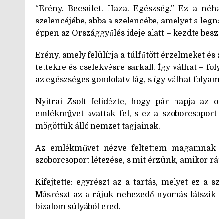
“Erény. Becsület. Haza. Egészség.” Ez a néh
szelencéjébe, abba a szelencébe, amelyet a le
éppen az Országgyűlés ideje alatt – kezdte besz
Erény, amely felülírja a túlfűtött érzelmeket és
tettekre és cselekvésre sarkall. Így válhat – f
az egészséges gondolatvilág, s így válhat folyama
Nyitrai Zsolt felidézte, hogy pár napja az o
emlékművet avattak fel, s ez a szoborcsoport
mögöttük álló nemzet tagjainak.
Az emlékművet nézve feltettem magamnak a 
szoborcsoport létezése, s mit érzünk, amikor r
Kifejtette: egyrészt az a tartás, melyet ez a 
Másrészt az a rájuk nehezedő nyomás látszik r
bizalom súlyából ered.