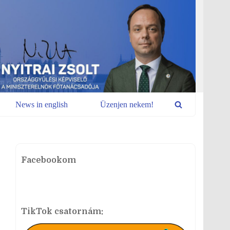
News in english
Üzenjen nekem!
Facebookom
TikTok csatornám: