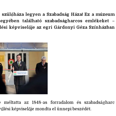
szülőháza legyen a Szabadság Háza! Ez a múzeum
gyében található szabadságharcos emlékeket –
űlési képviselője az egri Gárdonyi Géza Színházban
e méltatta az 1848-as forradalom és szabadságharc
yűlési képviselője mondta el ünnepi beszédét.