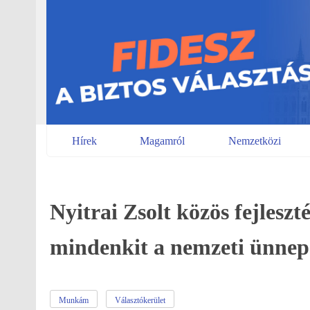
Skip
to
content
Hírek
Magamról
Nemzetközi
Nyitrai Zsolt közös fejleszt
mindenkit a nemzeti ünne
Munkám
Választókerület