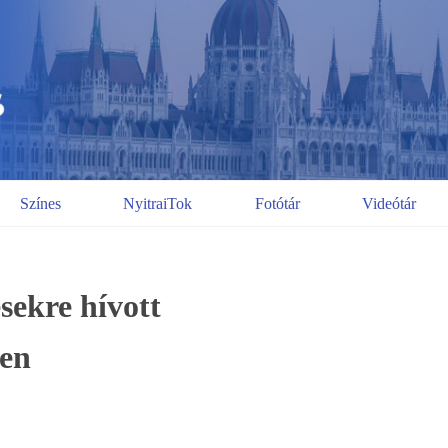
Színes
NyitraiTok
Fotótár
Videótár
ésekre hívott
pen