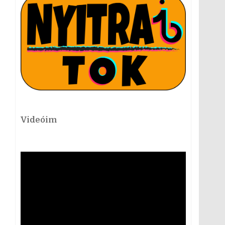
Videóim