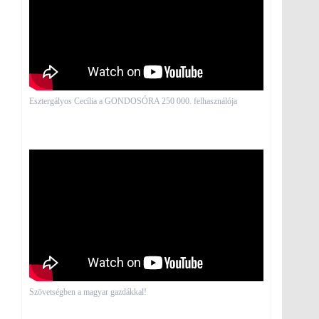
Esztergályos Cecília a GONDOSÓRA 250 000. felhasználója
Szövetségben a magyar gazdákkal!