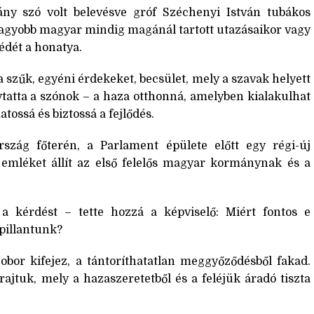
ány szó volt belevésve gróf Széchenyi István tubákos
gnagyobb magyar mindig magánál tartott utazásaikor vagy
édét a honatya.
 a szűk, egyéni érdekeket, becsület, mely a szavak helyett
olytatta a szónok – a haza otthonná, amelyben kialakulhat
tossá és biztossá a fejlődés.
rszág főterén, a Parlament épülete előtt egy régi-új
 emléket állít az első felelős magyar kormánynak és a
kérdést – tette hozzá a képviselő: Miért fontos e
ápillantunk?
szobor kifejez, a tántoríthatatlan meggyőződésből fakad.
ajtuk, mely a hazaszeretetből és a feléjük áradó tiszta