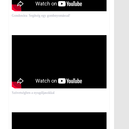
Gondosóra: Segítség egy gombnyomással!
Szövetségben a nyugdíjasokkal