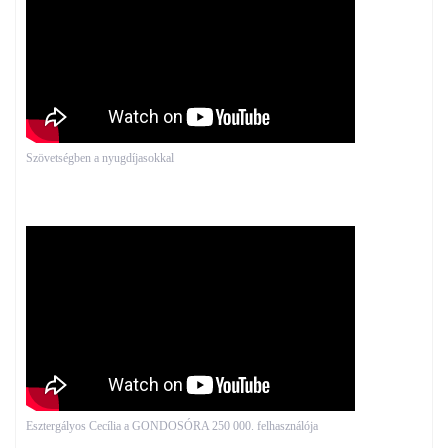
Szövetségben a nyugdíjasokkal
Esztergályos Cecília a GONDOSÓRA 250 000. felhasználója