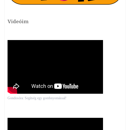
Videóim
Gondosóra: Segítség egy gombnyomással!