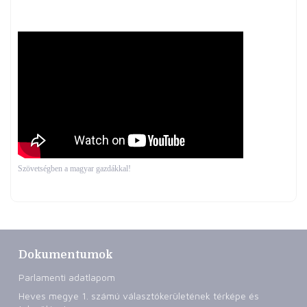
Szövetségben a magyar gazdákkal!
Dokumentumok
Parlamenti adatlapom
Heves megye 1. számú választókerületének térképe és