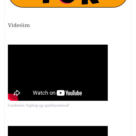
Videóim
Gondosóra: Segítség egy gombnyomással!