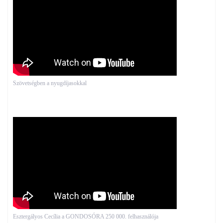
Szövetségben a nyugdíjasokkal
Esztergályos Cecília a GONDOSÓRA 250 000. felhasználója