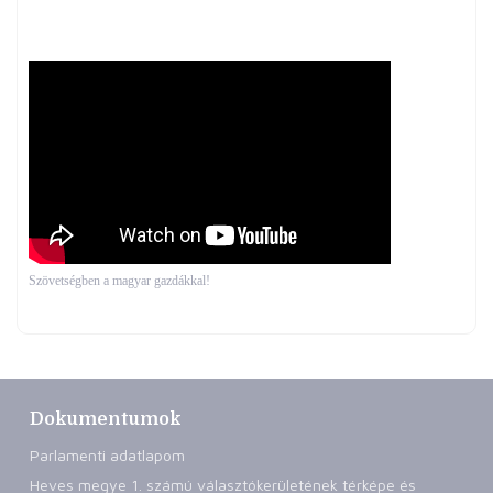
Szövetségben a magyar gazdákkal!
Dokumentumok
Parlamenti adatlapom
Heves megye 1. számú választókerületének térképe és