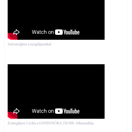
Szövetségben a nyugdíjasokkal
Esztergályos Cecília a GONDOSÓRA 250 000. felhasználója