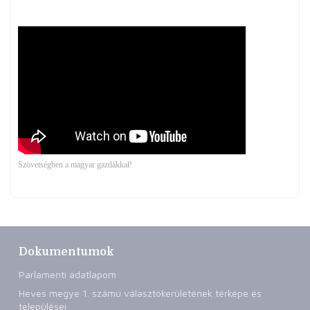
Szövetségben a magyar gazdákkal!
Dokumentumok
Parlamenti adatlapom
Heves megye 1. számú választókerületének térképe és
települései