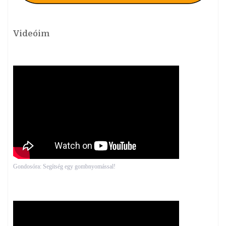
Videóim
Gondosóra: Segítség egy gombnyomással!