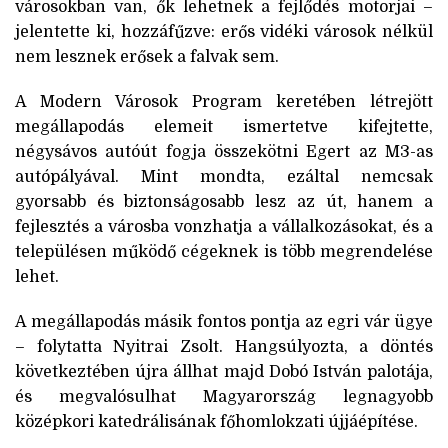
városokban van, ők lehetnek a fejlődés motorjai –
jelentette ki, hozzáfűzve: erős vidéki városok nélkül
nem lesznek erősek a falvak sem.
A Modern Városok Program keretében létrejött
megállapodás elemeit ismertetve kifejtette,
négysávos autóút fogja összekötni Egert az M3-as
autópályával. Mint mondta, ezáltal nemcsak
gyorsabb és biztonságosabb lesz az út, hanem a
fejlesztés a városba vonzhatja a vállalkozásokat, és a
településen működő cégeknek is több megrendelése
lehet.
A megállapodás másik fontos pontja az egri vár ügye
– folytatta Nyitrai Zsolt. Hangsúlyozta, a döntés
következtében újra állhat majd Dobó István palotája,
és megvalósulhat Magyarország legnagyobb
középkori katedrálisának főhomlokzati újjáépítése.