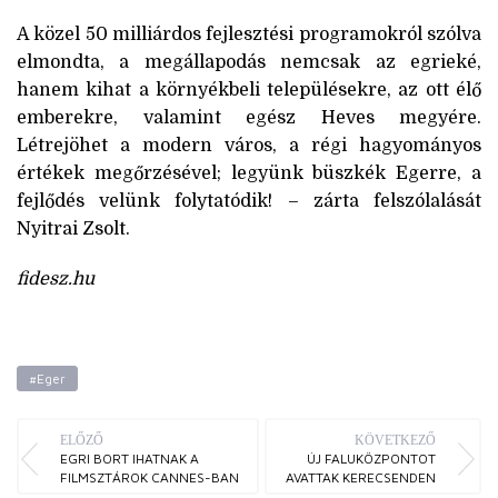
A közel 50 milliárdos fejlesztési programokról szólva
elmondta, a megállapodás nemcsak az egrieké,
hanem kihat a környékbeli településekre, az ott élő
emberekre, valamint egész Heves megyére.
Létrejöhet a modern város, a régi hagyományos
értékek megőrzésével; legyünk büszkék Egerre, a
fejlődés velünk folytatódik! – zárta felszólalását
Nyitrai Zsolt.
fidesz.hu
#Eger
ELŐZŐ
KÖVETKEZŐ
EGRI BORT IHATNAK A
ÚJ FALUKÖZPONTOT
FILMSZTÁROK CANNES-BAN
AVATTAK KERECSENDEN