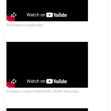
Szövetségben a nyugdíjasokkal
Esztergályos Cecília a GONDOSÓRA 250 000. felhasználója