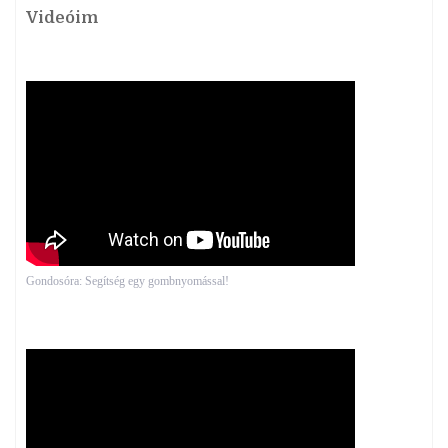
Videóim
Gondosóra: Segítség egy gombnyomással!