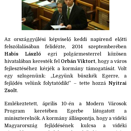
Az országgyűlési képviselő keddi napirend előtti
felszólalásában felidézte, 2014 szeptemberében
Habis László
egri polgármesterrel közösen
hivatalában keresték fel
Orbán Viktort
, hogy a város
fejlesztéséhez kérjék a kormány támogatását. Volt
egy szlogenünk: „Legyünk büszkék Egerre, a
fejlődés velünk folytatódik!” – tette hozzá
Nyitrai
Zsolt
.
Emlékeztetett, április 10-én a Modern Városok
Program keretében Egerbe látogatott a
miniszterelnök. A kormány álláspontja, hogy a vidéki
Magyarország fejlődésének kulcsa a vidéki