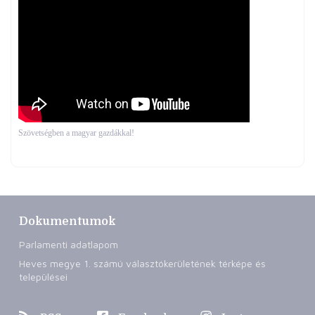
Szövetségben a magyar gazdákkal!
Dokumentumok
Parlamenti adatlapom
Heves megye 1. számú választókerületének térképe és
települései