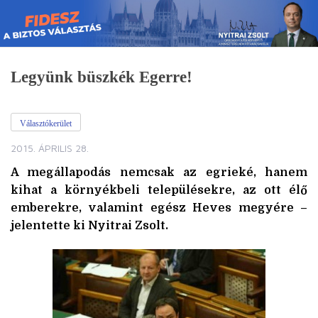
Skip
to
content
Legyünk büszkék Egerre!
Választókerület
2015. ÁPRILIS 28.
A megállapodás nemcsak az egrieké, hanem
kihat a környékbeli településekre, az ott élő
emberekre, valamint egész Heves megyére –
jelentette ki Nyitrai Zsolt.