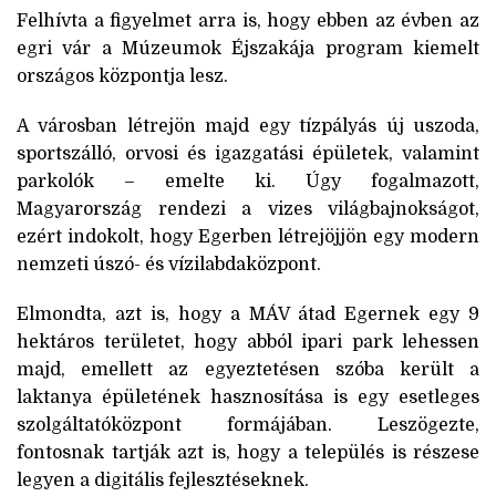
Felhívta a figyelmet arra is, hogy ebben az évben az
egri vár a Múzeumok Éjszakája program kiemelt
országos központja lesz.
A városban létrejön majd egy tízpályás új uszoda,
sportszálló, orvosi és igazgatási épületek, valamint
parkolók – emelte ki. Úgy fogalmazott,
Magyarország rendezi a vizes világbajnokságot,
ezért indokolt, hogy Egerben létrejöjjön egy modern
nemzeti úszó- és vízilabdaközpont.
Elmondta, azt is, hogy a MÁV átad Egernek egy 9
hektáros területet, hogy abból ipari park lehessen
majd, emellett az egyeztetésen szóba került a
laktanya épületének hasznosítása is egy esetleges
szolgáltatóközpont formájában. Leszögezte,
fontosnak tartják azt is, hogy a település is részese
legyen a digitális fejlesztéseknek.