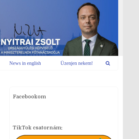
News in english
Üzenjen nekem!
Facebookom
TikTok csatornám: