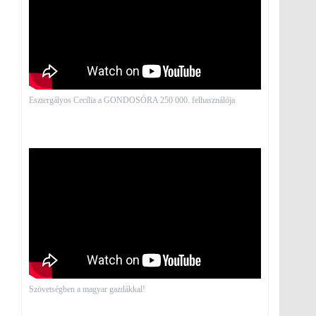
Esztergályos Cecília a GONDOSÓRA 250 000. felhasználója
Szövetségben a magyar gazdákkal!