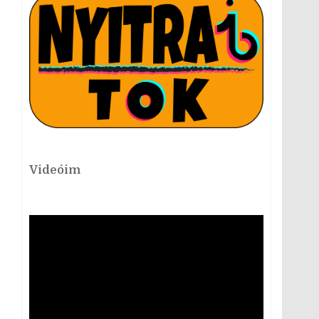
Videóim