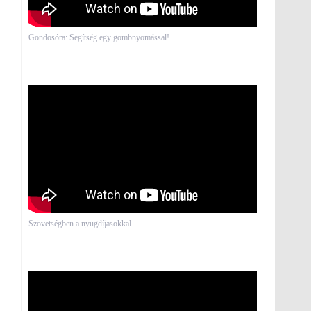
Gondosóra: Segítség egy gombnyomással!
Szövetségben a nyugdíjasokkal