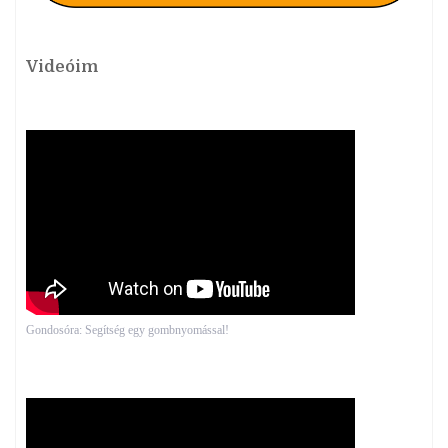
Videóim
Gondosóra: Segítség egy gombnyomással!