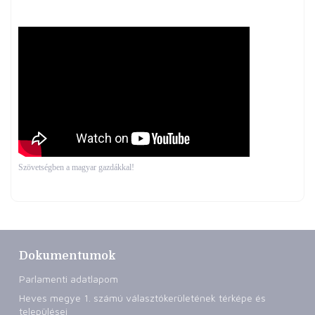
Szövetségben a magyar gazdákkal!
Dokumentumok
Parlamenti adatlapom
Heves megye 1. számú választókerületének térképe és
települései