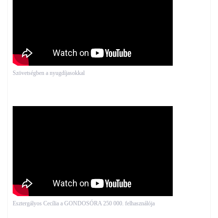
Szövetségben a nyugdíjasokkal
Esztergályos Cecília a GONDOSÓRA 250 000. felhasználója