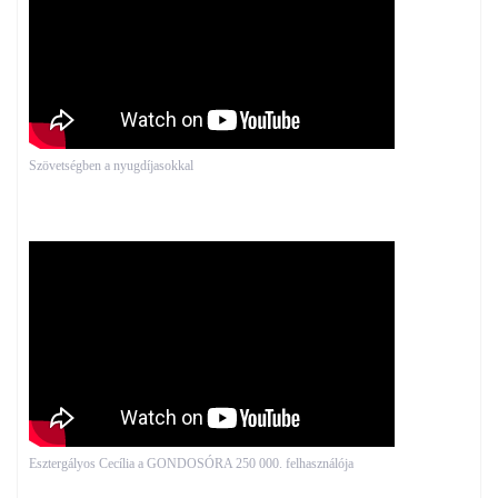
Szövetségben a nyugdíjasokkal
Esztergályos Cecília a GONDOSÓRA 250 000. felhasználója