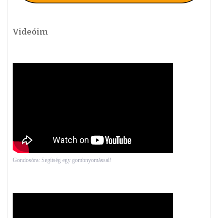
Videóim
Gondosóra: Segítség egy gombnyomással!