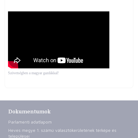
Szövetségben a magyar gazdákkal!
Dokumentumok
Parlamenti adatlapom
Heves megye 1. számú választókerületének térképe és
települései