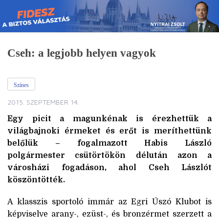
Skip
to
content
Cseh: a legjobb helyen vagyok
Színes
2015. SZEPTEMBER 14.
Egy picit a magunkénak is érezhettük a
világbajnoki érmeket és erőt is meríthettünk
belőlük – fogalmazott Habis László
polgármester csütörtökön délután azon a
városházi fogadáson, ahol Cseh Lászlót
köszöntötték.
A klasszis sportoló immár az Egri Úszó Klubot is
képviselve arany-, ezüst-, és bronzérmet szerzett a