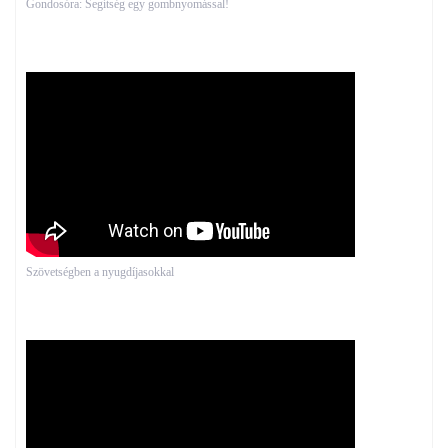
Gondosóra: Segítség egy gombnyomással!
Szövetségben a nyugdíjasokkal