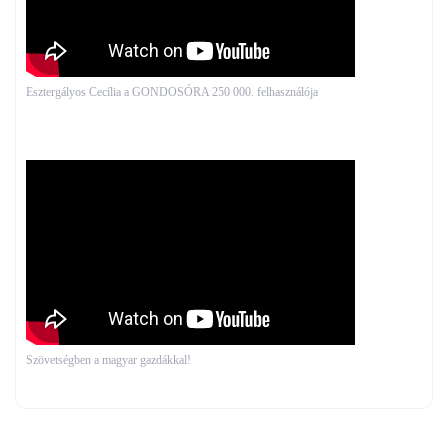
Esztergályos Cecília a GONDOSÓRA 250 000. felhasználója
Szövetségben a magyar gazdákkal!