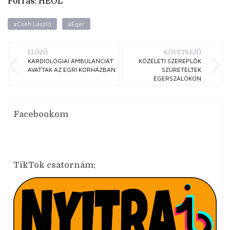
Forrás: HEOL
#Cseh László
#Eger
ELŐZŐ
KÖVETKEZŐ
KARDIOLÓGIAI AMBULANCIÁT
KÖZÉLETI SZEREPLŐK
AVATTAK AZ EGRI KÓRHÁZBAN
SZÜRETELTEK
EGERSZALÓKON
Facebookom
TikTok csatornám: