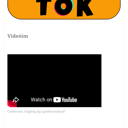
Videóim
Gondosóra: Segítség egy gombnyomással!