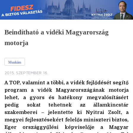
Skip
to
content
Beindítható a vidéki Magyarország
motorja
Munkám
2015. SZEPTEMBER 16.
A TOP, valamint a többi, a vidék fejlődését segítő
program a vidék Magyarországának motorja
lehet, a gyors és hatékony megvalósításért
pedig sokat tehetnek az államkincstár
szakemberei – jelentette ki Nyitrai Zsolt, a
megyei fejlesztésekért felelős miniszteri biztos,
Eger országgyűlési képviselője a Magyar