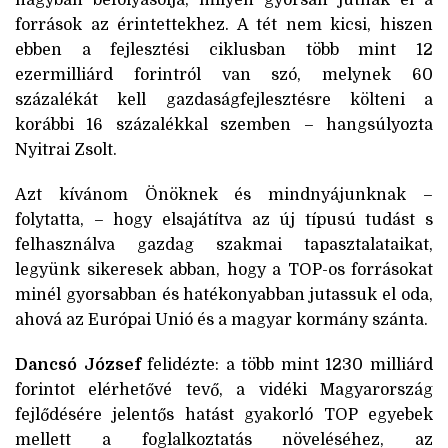
nagyban befolyásolja, milyen gyorsan jutnak el a
források az érintettekhez. A tét nem kicsi, hiszen
ebben a fejlesztési ciklusban több mint 12
ezermilliárd forintról van szó, melynek 60
százalékát kell gazdaságfejlesztésre költeni a
korábbi 16 százalékkal szemben – hangsúlyozta
Nyitrai Zsolt.
Azt kívánom Önöknek és mindnyájunknak –
folytatta, – hogy elsajátítva az új típusú tudást s
felhasználva gazdag szakmai tapasztalataikat,
legyünk sikeresek abban, hogy a TOP-os forrásokat
minél gyorsabban és hatékonyabban jutassuk el oda,
ahová az Európai Unió és a magyar kormány szánta.
Dancsó József
felidézte: a több mint 1230 milliárd
forintot elérhetővé tevő, a vidéki Magyarország
fejlődésére jelentős hatást gyakorló TOP egyebek
mellett a foglalkoztatás növeléséhez, az