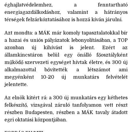
éghajlatvédelemhez, a fenntartható
energiagazdálkodáshoz, valamint a hátrányos
térségek felzárkóztatásához is hozzá kíván járulni.
Azt mondta: a MÁK már komoly tapasztalatokkal bír
a hazai és uniós pályázatok lebonyolításában, a TOP
azonban új kihívást is jelent. Ezért az
államkincstáron belül egy önálló főosztályként
működő szervezeti egységet hívtak életre, és 300 új
alkalmazottal bővítették a létszámot ami
megyénként 10-20 új munkatárs felvételét
jelentette.
Az elnök kitért rá: a 300 új munkatárs egy kéthetes
felkészítő, vizsgával záruló tanfolyamon vett részt
részben Budapesten, részben a MÁK tavaly átadott
egri oktatási központjában.