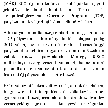
(MÁK) 300 új munkatársa a kollégiákkal együtt
jelentős feladatot kaptak a Terület- és
Településfejlesztési Operatív Program (TOP)
pályázatainak végrehajtásában, ellenőrzésében.
A honatya elmondta, szeptemberben megjelennek a
TOP pályázatai, a kormány döntése alapján pedig
2017 végéig az összes uniós ciklussal összefüggő
pályázatot ki kell írni, ugyanis az elmúlt időszakban
voltak rossz tapasztalatok. Mintegy 6-800
milliárdnyi összeg veszett volna el, ha az utolsó
pillanatban nem változtatunk a kiírásokon, s nem
írunk ki új pályázatokat – tette hozzá.
Ezért változtatásokra volt szükség annak érdekében,
hogy az érintett települések és vállalkozók minél
gyorsabban hozzájussanak a forrásokhoz. Mindez
versenyelőnyt jelent a környező országokkal