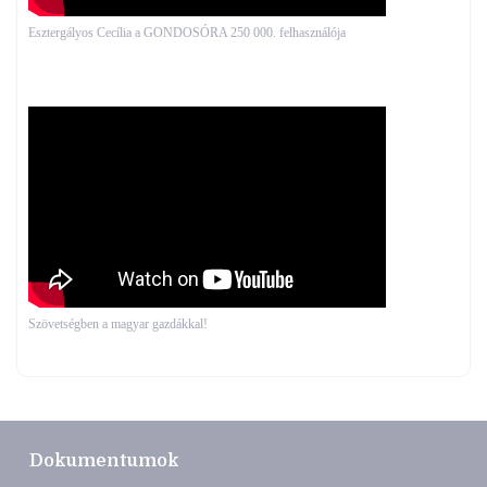
Esztergályos Cecília a GONDOSÓRA 250 000. felhasználója
Szövetségben a magyar gazdákkal!
Dokumentumok