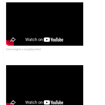
Szövetségben a nyugdíjasokkal