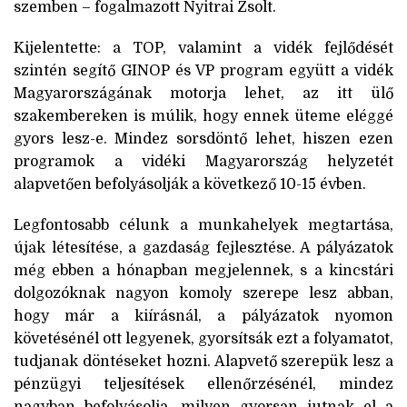
szemben – fogalmazott Nyitrai Zsolt.
Kijelentette: a TOP, valamint a vidék fejlődését
szintén segítő GINOP és VP program együtt a vidék
Magyarországának motorja lehet, az itt ülő
szakembereken is múlik, hogy ennek üteme eléggé
gyors lesz-e. Mindez sorsdöntő lehet, hiszen ezen
programok a vidéki Magyarország helyzetét
alapvetően befolyásolják a következő 10-15 évben.
Legfontosabb célunk a munkahelyek megtartása,
újak létesítése, a gazdaság fejlesztése. A pályázatok
még ebben a hónapban megjelennek, s a kincstári
dolgozóknak nagyon komoly szerepe lesz abban,
hogy már a kiírásnál, a pályázatok nyomon
követésénél ott legyenek, gyorsítsák ezt a folyamatot,
tudjanak döntéseket hozni. Alapvető szerepük lesz a
pénzügyi teljesítések ellenőrzésénél, mindez