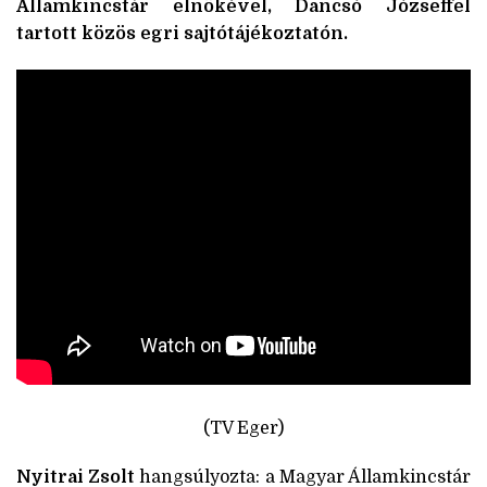
Államkincstár elnökével, Dancsó Józseffel
tartott közös egri sajtótájékoztatón.
(TV Eger)
Nyitrai Zsolt
hangsúlyozta: a Magyar Államkincstár