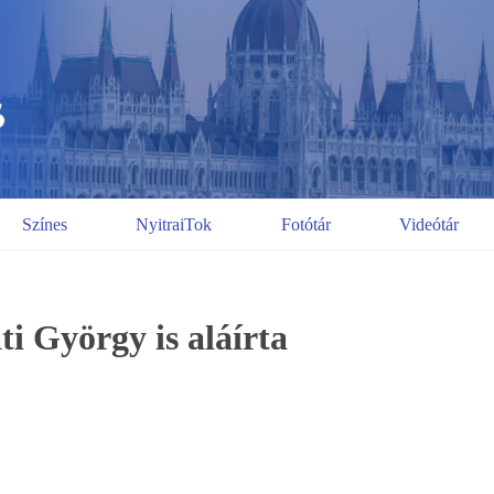
Színes
NyitraiTok
Fotótár
Videótár
i György is aláírta