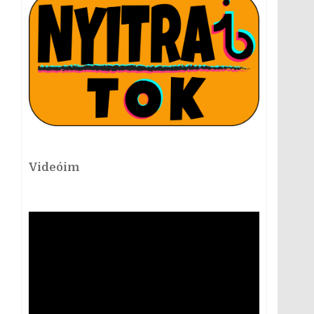
Videóim