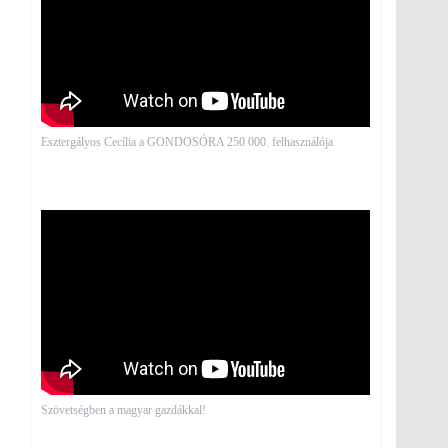
Esztergályos Cecília a GONDOSÓRA 250 000. felhasználója
Szövetségben a magyar gazdákkal!