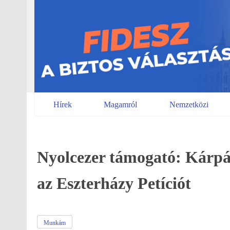
Skip
to
content
Hírek
Magamról
Nemzetközi
Nyolcezer támogató: Kárpát
az Eszterházy Petíciót
Munkám