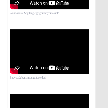
Gondosóra: Segítség egy gombnyomással!
Szövetségben a nyugdíjasokkal