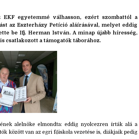
z EKF egyetemmé válhasson, ezért szombattól a
ást az Eszterházy Petíció aláírásával, melyet eddig
ette be Ifj. Herman István. A minap újabb híresség,
is csatlakozott a támogatók táborához.
tének alelnöke elmondta: eddig nyolcezren írták alá a
ók között van az egri főiskola vezetése is, diákjaik pedig