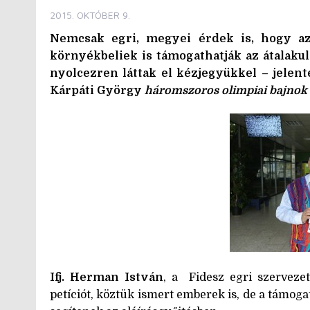
2015. OKTÓBER 9.
Nemcsak egri, megyei érdek is, hogy a
környékbeliek is támogathatják az átalakul
nyolcezren láttak el kézjegyükkel – jelent
Kárpáti György
háromszoros olimpiai bajnok
Ifj. Herman István
, a Fidesz egri szerveze
petíciót, köztük ismert emberek is, de a támogat