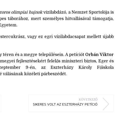
oros olimpiai bajnok
vízilabdázó, a Nemzet Sportolója is
es táborához, mert személyes hitvallásával támogatja,
 Egyetem.
tercukrász, vagy ez egri vízilabdacsapat mellett újabb
y téren és a megye településein. A petíciót
Orbán Viktor
megyei fejlesztésekért felelős miniszteri biztos, Eger és
szeptember 9-én, az Eszterházy Károly Főiskola
 válásának közéleti párbeszédét.
KÖVETKEZŐ
SIKERES VOLT AZ ESZTERHÁZY PETÍCIÓ