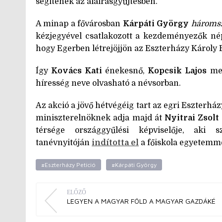
segítenek az aláírásgyűjtésben.
A minap a fővárosban
Kárpáti György
háromsz
kézjegyével csatlakozott a kezdeményezők nép
hogy Egerben létrejöjjön az Eszterházy Károly
Így
Kovács Kati
énekesnő,
Kopcsik Lajos
mes
híresség neve olvasható a névsorban.
Az akció a jövő hétvégéig tart az egri Eszterház
miniszterelnöknek adja majd át
Nyitrai Zsolt
térsége országgyűlési képviselője, aki 
tanévnyitóján
indította el
a főiskola egyetemmé
#Eszterházy Petíció
#Kárpáti György
ELŐZŐ
LEGYEN A MAGYAR FÖLD A MAGYAR GAZDÁKÉ