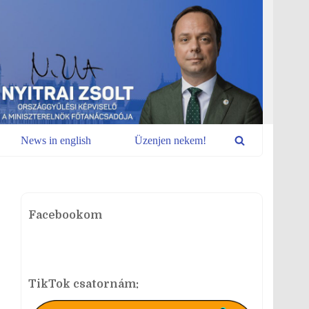
News in english
Üzenjen nekem!
Facebookom
TikTok csatornám: