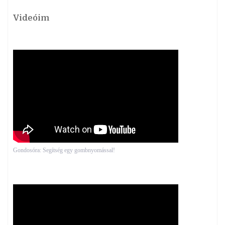
Videóim
Gondosóra: Segítség egy gombnyomással!