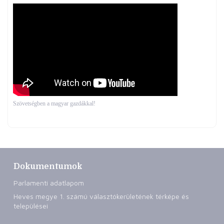
Szövetségben a magyar gazdákkal!
Dokumentumok
Parlamenti adatlapom
Heves megye 1. számú választókerületének térképe és
települései