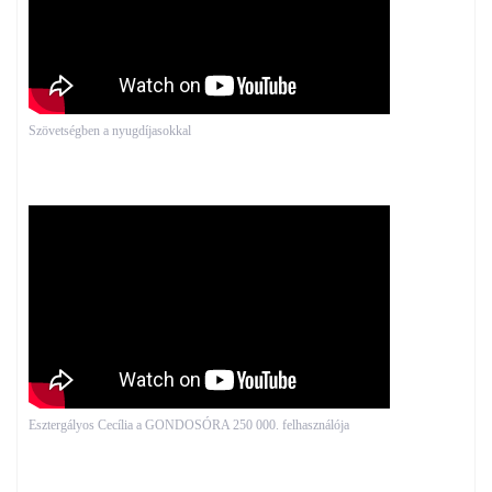
Szövetségben a nyugdíjasokkal
Esztergályos Cecília a GONDOSÓRA 250 000. felhasználója