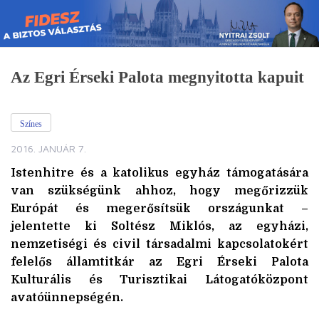
Skip
to
content
Az Egri Érseki Palota megnyitotta kapuit
Színes
2016. JANUÁR 7.
Istenhitre és a katolikus egyház támogatására
van szükségünk ahhoz, hogy megőrizzük
Európát és megerősítsük országunkat –
jelentette ki Soltész Miklós, az egyházi,
nemzetiségi és civil társadalmi kapcsolatokért
felelős államtitkár az Egri Érseki Palota
Kulturális és Turisztikai Látogatóközpont
avatóünnepségén.