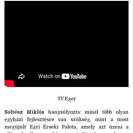
TV Eger
Soltész Miklós
hangsúlyozta: minél több olyan
egyházi fejlesztésre van szükség, mint a most
megújult Egri Érseki Palota, amely azt üzeni a