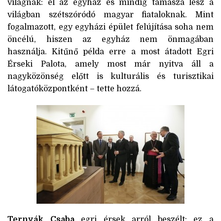
világnak: él az egyház és mindig támasza lesz a
világban szétszóródó magyar fiataloknak. Mint
fogalmazott, egy egyházi épület felújítása soha nem
öncélú, hiszen az egyház nem önmagában
használja. Kitűnő példa erre a most átadott Egri
Érseki Palota, amely most már nyitva áll a
nagyközönség előtt is kulturális és turisztikai
látogatóközpontként – tette hozzá.
Ternyák Csaba
egri érsek arról beszélt: ez a