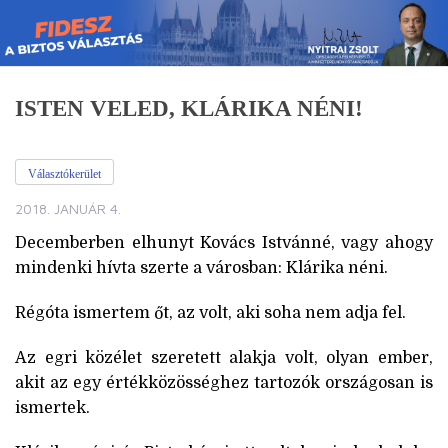
Skip
to
content
ISTEN VELED, KLÁRIKA NÉNI!
Választókerület
2018. JANUÁR 4.
Decemberben elhunyt Kovács Istvánné, vagy ahogy
mindenki hívta szerte a városban: Klárika néni.
Régóta ismertem őt, az volt, aki soha nem adja fel.
Az egri közélet szeretett alakja volt, olyan ember,
akit az egy értékközösséghez tartozók országosan is
ismertek.