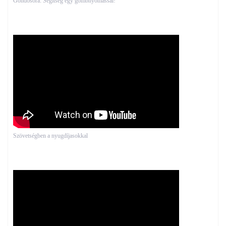
Gondosóra: Segítség egy gombnyomással!
Szövetségben a nyugdíjasokkal