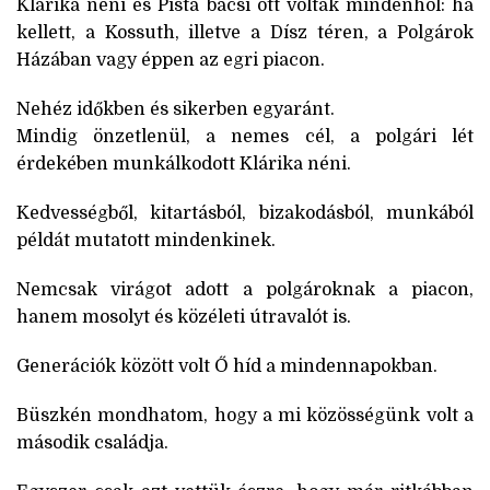
Klárika néni és Pista bácsi ott voltak mindenhol: ha
kellett, a Kossuth, illetve a Dísz téren, a Polgárok
Házában vagy éppen az egri piacon.
Nehéz időkben és sikerben egyaránt.
Mindig önzetlenül, a nemes cél, a polgári lét
érdekében munkálkodott Klárika néni.
Kedvességből, kitartásból, bizakodásból, munkából
példát mutatott mindenkinek.
Nemcsak virágot adott a polgároknak a piacon,
hanem mosolyt és közéleti útravalót is.
Generációk között volt Ő híd a mindennapokban.
Büszkén mondhatom, hogy a mi közösségünk volt a
második családja.