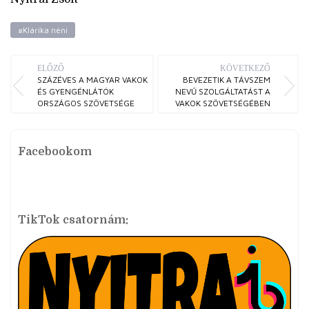
#Klárika néni
ELŐZŐ
KÖVETKEZŐ
SZÁZÉVES A MAGYAR VAKOK
BEVEZETIK A TÁVSZEM
ÉS GYENGÉNLÁTÓK
NEVŰ SZOLGÁLTATÁST A
ORSZÁGOS SZÖVETSÉGE
VAKOK SZÖVETSÉGÉBEN
Facebookom
TikTok csatornám: