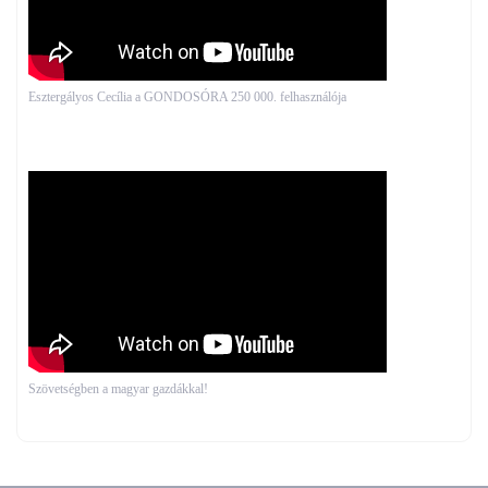
Esztergályos Cecília a GONDOSÓRA 250 000. felhasználója
Szövetségben a magyar gazdákkal!