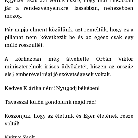
Egyszer csak azt vettük észre, hogy már ritkábban
jár a rendezvényeinkre, lassabban, nehezebben
mozog.
Pár napja elment közülünk, azt reméltük, hogy ez a
pillanat nem következik be és az egész csak egy
múló rosszullét.
A kórházban még átvehette Orbán Viktor
miniszterelnök írásos üdvözletét, hiszen az ország
első emberével régi jó szövetségesek voltak.
Kedves Klárika néni! Nyugodj békében!
Tavasszal külön gondolunk majd rád!
Köszönjük, hogy az életünk és Eger életének része
voltál!
Nyitrai Zsolt