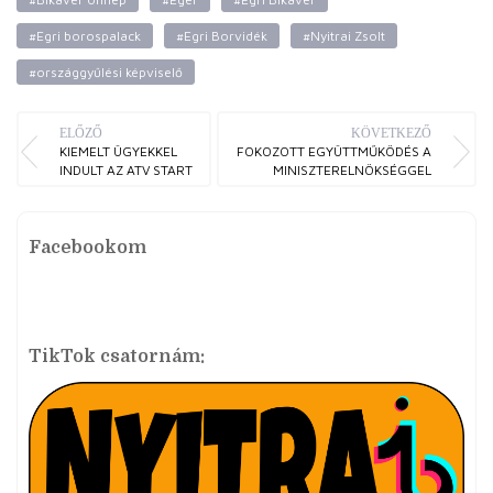
#Egri borospalack
#Egri Borvidék
#Nyitrai Zsolt
#országgyűlési képviselő
ELŐZŐ
KÖVETKEZŐ
KIEMELT ÜGYEKKEL
FOKOZOTT EGYÜTTMŰKÖDÉS A
INDULT AZ ATV START
MINISZTERELNÖKSÉGGEL
Facebookom
TikTok csatornám: