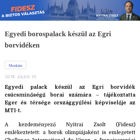
Skip
to
content
Egyedi borospalack készül az Egri
borvidéken
Munkám
2018. JÚLIUS 10.
Egyedi palack készül az Egri borvidék
csúcsminőségű borai számára – tájékoztatta
Eger és térsége országgyűlési képviselője az
MTI-t.
A kezdeményező Nyitrai Zsolt (Fidesz)
emlékeztetett: a borok olimpiájaként is emlegetett