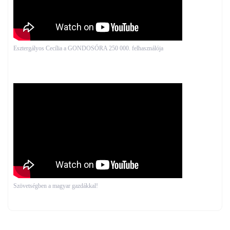
Esztergályos Cecília a GONDOSÓRA 250 000. felhasználója
Szövetségben a magyar gazdákkal!