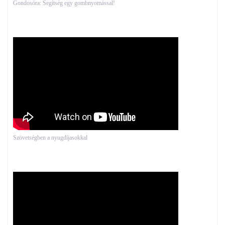
Gondosóra: Segítség egy gombnyomással!
Szövetségben a nyugdíjasokkal