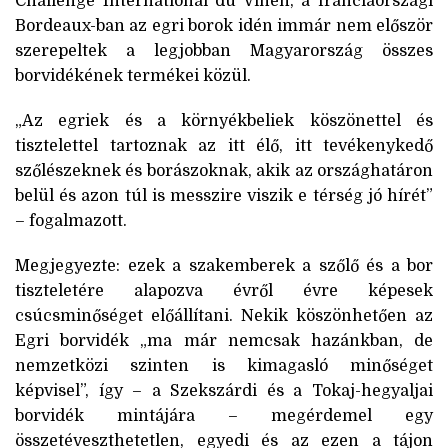
Challenge International du Vinen, a franciaországi
Bordeaux-ban az egri borok idén immár nem először
szerepeltek a legjobban Magyarország összes
borvidékének termékei közül.
„Az egriek és a környékbeliek köszönettel és
tisztelettel tartoznak az itt élő, itt tevékenykedő
szőlészeknek és borászoknak, akik az országhatáron
belül és azon túl is messzire viszik e térség jó hírét”
– fogalmazott.
Megjegyezte: ezek a szakemberek a szőlő és a bor
tiszteletére alapozva évről évre képesek
csúcsminőséget előállítani. Nekik köszönhetően az
Egri borvidék „ma már nemcsak hazánkban, de
nemzetközi szinten is kimagasló minőséget
képvisel”, így – a Szekszárdi és a Tokaj-hegyaljai
borvidék mintájára – megérdemel egy
összetéveszthetetlen, egyedi és az ezen a tájon