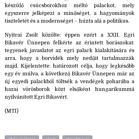
készülő csúcsborokhoz méltó palackot, mely
egyszerre jelképezi a minőséget, a hagyományok
tiszteletét és a modernséget – húzta alá a politikus.
Nyitrai Zsolt közölte: éppen ezért a XXII. Egri
Bikavér Ünnepen felkérte az érintett borászokat:
tegyenek javaslatot az egri palack kialakítására és
arra, hogy a borvidék mely nedűit tartalmazzák
majd. Kijelentette: határozott célja, hogy legkésőbb
egy év múlva, a következő Bikavér Ünnepen már az
új egyedi palackból töltsék a vendégek poharába a
hazai vörösborok közt elsőként hungarikummá
nyilvánított Egri Bikavért.
(MTI)
#Bikavér Ünnep
#Eger
#Egri Bikavér