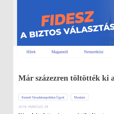
Skip
to
content
Hírek
Magamról
Nemzetközi
Már százezren töltötték ki 
Kiemelt Társadalompolitikai Ügyek
Munkám
2019. MÁRCIUS 24.