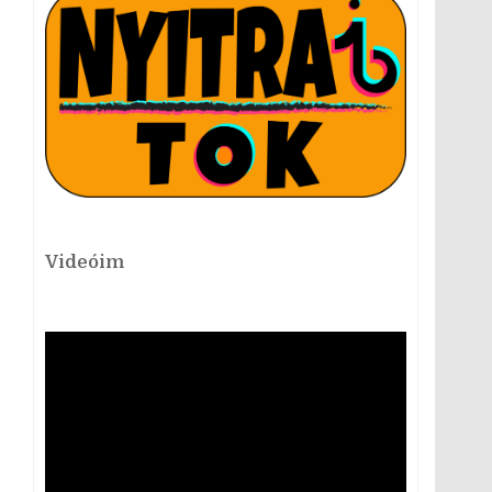
Videóim