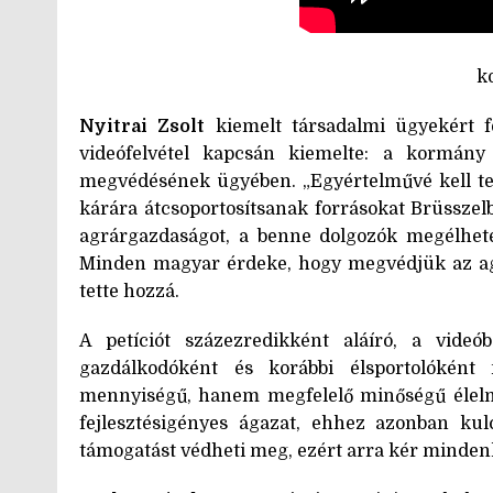
k
Nyitrai Zsolt
kiemelt társadalmi ügyekért f
videófelvétel kapcsán kiemelte: a kormán
megvédésének ügyében. „Egyértelművé kell 
kárára átcsoportosítsanak forrásokat Brüsszel
agrárgazdaságot, a benne dolgozók megélhet
Minden magyar érdeke, hogy megvédjük az agr
tette hozzá.
A petíciót százezredikként aláíró, a videó
gazdálkodóként és korábbi élsportolóként
mennyiségű, hanem megfelelő minőségű élelm
fejlesztésigényes ágazat, ehhez azonban kul
támogatást védheti meg, ezért arra kér mindenk