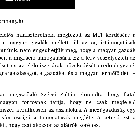
ormany.hu
elelős miniszterelnöki megbízott az MTI kérdésére a
y a magyar gazdák mellett áll az agrártámogatások
tennünk: nem engedhetjük meg, hogy a magyar gazdák
ben a migráció támogatására. Ez a terv veszélyezteti az
ését és az élelmiszerárak növekedését eredményezné.
árgazdaságot, a gazdákat és a magyar termőföldet” –
ban megszólaló Szécsi Zoltán elmondta, hogy fiatal
 nagyon fontosnak tartja, hogy ne csak megfelelő
iszer kerülhessen az asztalokra. A mezőgazdaság egy
csfontosságú a támogatások megléte. A petíció ezt a
it, hogy csatlakozzon az aláírók köréhez.