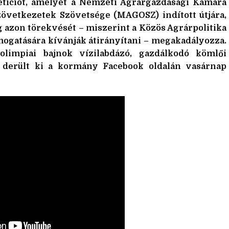
petíciót, amelyet a Nemzeti Agrárgazdasági Kamara
övetkezetek Szövetsége (MAGOSZ) indított útjára,
 azon törekvését – miszerint a Közös Agrárpolitika
mogatására kívánják átirányítani – megakadályozza.
olimpiai bajnok vízilabdázó, gazdálkodó kömlői
 – derült ki a kormány Facebook oldalán vasárnap