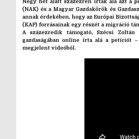
Négy hét alatt százezren írták alá azt a 
(NAK) és a Magyar Gazdakörök és Gazdasz
annak érdekében, hogy az Európai Bizottság
(KAP) forrásainak egy részét a migráció tá
A százezredik támogató, Szécsi Zoltán 
gazdaságában online írta alá a petíciót
megjelent videóból.