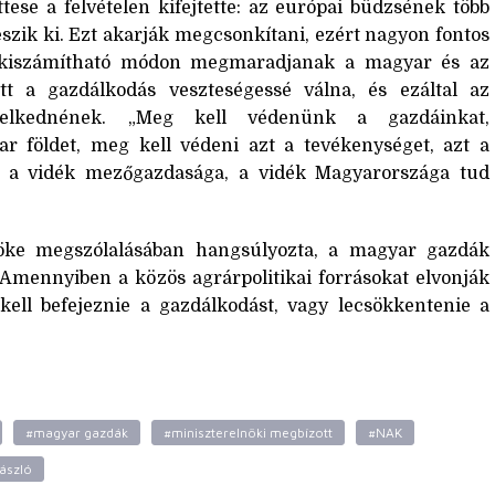
tese a felvételen kifejtette: az európai büdzsének több
szik ki. Ezt akarják megcsonkítani, ezért nagyon fontos
, kiszámítható módon megmaradjanak a magyar és az
t a gazdálkodás veszteségessé válna, és ezáltal az
elkednének. „Meg kell védenünk a gazdáinkat,
 földet, meg kell védeni azt a tevékenységet, azt a
it a vidék mezőgazdasága, a vidék Magyarországa tud
ke megszólalásában hangsúlyozta, a magyar gazdák
 Amennyiben a közös agrárpolitikai forrásokat elvonják
ell befejeznie a gazdálkodást, vagy lecsökkentenie a
#magyar gazdák
#miniszterelnöki megbízott
#NAK
ászló