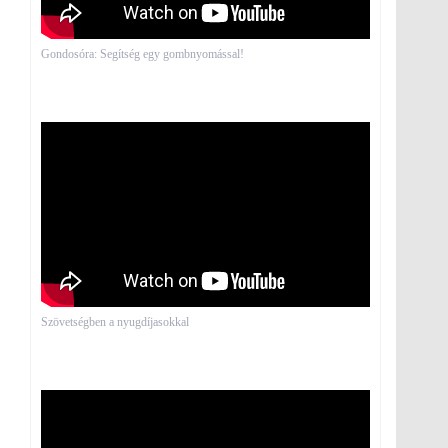
Gondosóra: Segítség egy gombnyomással!
Szövetségben a nyugdíjasokkal