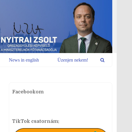
News in english
Üzenjen nekem!
Facebookom
TikTok csatornám: