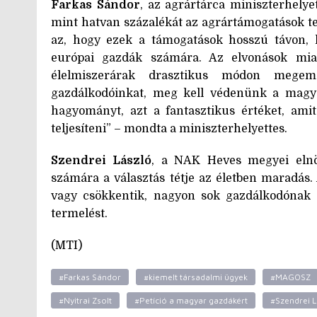
Farkas Sándor
, az agrártárca miniszterhelyet
mint hatvan százalékát az agrártámogatások te
az, hogy ezek a támogatások hosszú távon
európai gazdák számára. Az elvonások miat
élelmiszerárak drasztikus módon megem
gazdálkodóinkat, meg kell védenünk a magyar
hagyományt, azt a fantasztikus értéket, am
teljesíteni” – mondta a miniszterhelyettes.
Szendrei László
, a NAK Heves megyei elnö
számára a választás tétje az életben maradás.
vagy csökkentik, nagyon sok gazdálkodónak k
termelést.
(MTI)
#Farkas Sándor
#kiemelt társadalmi ügyek
#MAGOSZ
#Nyitrai Zsolt
#Petíció a magyar gazdákért
#Szendrei L