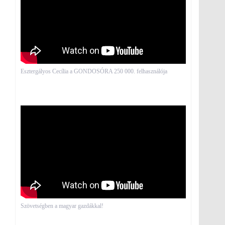
Esztergályos Cecília a GONDOSÓRA 250 000. felhasználója
Szövetségben a magyar gazdákkal!