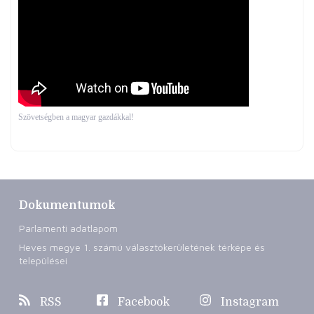
Szövetségben a magyar gazdákkal!
Dokumentumok
Parlamenti adatlapom
Heves megye 1. számú választókerületének térképe és
települései
RSS
Facebook
Instagram