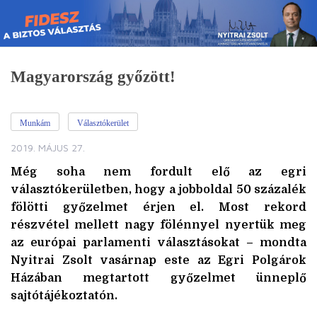
Skip
to
content
Magyarország győzött!
Munkám
Választókerület
2019. MÁJUS 27.
Még soha nem fordult elő az egri
választókerületben, hogy a jobboldal 50 százalék
fölötti győzelmet érjen el. Most rekord
részvétel mellett nagy fölénnyel nyertük meg
az európai parlamenti választásokat – mondta
Nyitrai Zsolt vasárnap este az Egri Polgárok
Házában megtartott győzelmet ünneplő
sajtótájékoztatón.