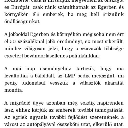
Hozzátette: csak is mi tudjuk megvédeni az országot
és Európát, csak ránk számíthatnak az Egerben és
környékén élő emberek, ha meg kell őriznünk
önállóságunkat.
A jobboldal Egerben és környékén még soha nem ért
el 50 százaléknál jobb eredményt, ez most sikerült,
mindez világosan jelzi, hogy a szavazók többsége
egyetért bevándorlásellenes politikánkkal.
A mai nap eseményéhez tartozik, hogy ma
leváltották a baloldalt, az LMP pedig megszűnt, mi
pedig tudomásul vesszük a választók akaratát
mondta.
A migráció ügye azonban még sokáig napirenden
lesz, ehhez kérjük az emberek további támogatását.
Az egriek ugyanis további fejlődést szeretnének, a
várost az autópályával összekötő utat, elkerülő utat,