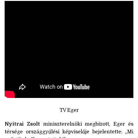
TV Eger
Nyitrai Zsolt
miniszterelnöki megbízott, Eger és
térsége országgyűlési képviselője bejelentette: „Mi