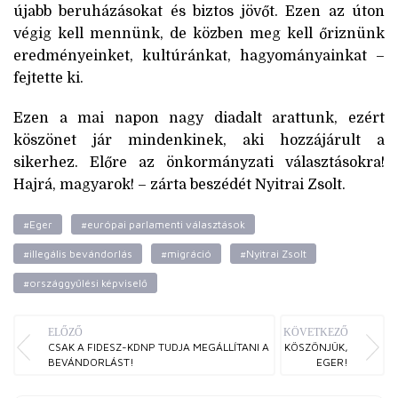
újabb beruházásokat és biztos jövőt. Ezen az úton
végig kell mennünk, de közben meg kell őriznünk
eredményeinket, kultúránkat, hagyományainkat –
fejtette ki.
Ezen a mai napon nagy diadalt arattunk, ezért
köszönet jár mindenkinek, aki hozzájárult a
sikerhez. Előre az önkormányzati választásokra!
Hajrá, magyarok! – zárta beszédét Nyitrai Zsolt.
#Eger
#európai parlamenti választások
#illegális bevándorlás
#migráció
#Nyitrai Zsolt
#országgyűlési képviselő
ELŐZŐ
KÖVETKEZŐ
CSAK A FIDESZ-KDNP TUDJA MEGÁLLÍTANI A
KÖSZÖNJÜK,
BEVÁNDORLÁST!
EGER!