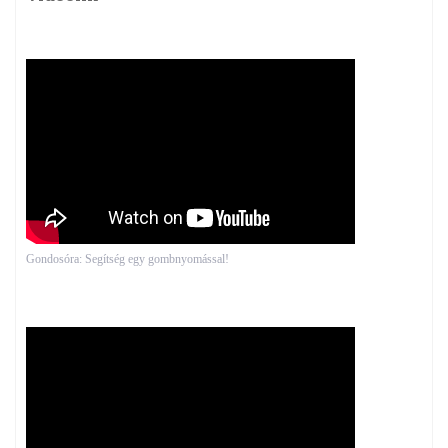
Gondosóra: Segítség egy gombnyomással!