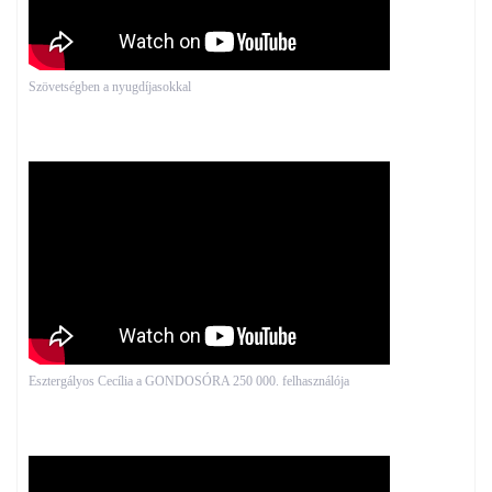
Szövetségben a nyugdíjasokkal
Esztergályos Cecília a GONDOSÓRA 250 000. felhasználója