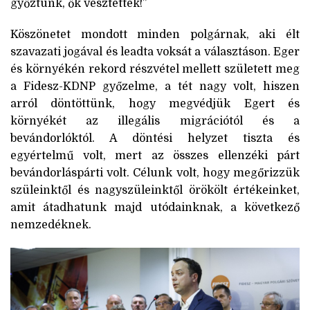
győztünk, ők vesztettek!”
Köszönetet mondott minden polgárnak, aki élt
szavazati jogával és leadta voksát a választáson. Eger
és környékén rekord részvétel mellett született meg
a Fidesz-KDNP győzelme, a tét nagy volt, hiszen
arról döntöttünk, hogy megvédjük Egert és
környékét az illegális migrációtól és a
bevándorlóktól. A döntési helyzet tiszta és
egyértelmű volt, mert az összes ellenzéki párt
bevándorláspárti volt. Célunk volt, hogy megőrizzük
szüleinktől és nagyszüleinktől örökölt értékeinket,
amit átadhatunk majd utódainknak, a következő
nemzedéknek.