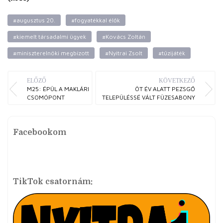
#augusztus 20.
#fogyatékkal élők
#kiemelt társadalmi ügyek
#Kovács Zoltán
#miniszterelnöki megbízott
#Nyitrai Zsolt
#tűzijáték
ELŐZŐ
KÖVETKEZŐ
M25: ÉPÜL A MAKLÁRI
ÖT ÉV ALATT PEZSGŐ
CSOMÓPONT
TELEPÜLÉSSÉ VÁLT FÜZESABONY
Facebookom
TikTok csatornám: