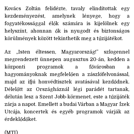
Kovács Zoltán felidézte, tavaly elindítottak egy
kezdeményezést, amelynek lényege, hogy a
fogyatékossággal élők számára is kijelölnek egy
helyszínt, ahonnan ők is nyugodt és biztonságos
körülmények között tekinthetik meg a tűzijátékot.
Az „Isten éltessen, Magyarország!” szlogennel
megrendezett ünnepen augusztus 20-án, kedden a
központi programok a fővárosban a
hagyományoknak megfelelően a zászlófelvonással,
majd az ifjú honvédtisztek avatásával kezdődnek.
Délelőtt az Országháznál légi parádét tartanak,
délután lesz a Szent Jobb-körmenet, este a tűzijáték
zárja a napot. Emellett a budai Várban a Magyar Ízek
Utcája, koncertek és egyéb programok várják az
érdeklődőket.
(MTI)