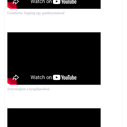
Gondosóra: Segítség egy gombnyomással!
Szövetségben a nyugdíjasokkal