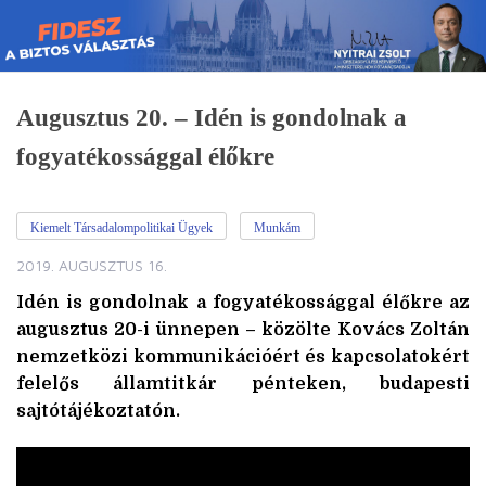
Skip
to
content
Augusztus 20. – Idén is gondolnak a
fogyatékossággal élőkre
Kiemelt Társadalompolitikai Ügyek
Munkám
2019. AUGUSZTUS 16.
Idén is gondolnak a fogyatékossággal élőkre az
augusztus 20-i ünnepen – közölte Kovács Zoltán
nemzetközi kommunikációért és kapcsolatokért
felelős államtitkár pénteken, budapesti
sajtótájékoztatón.