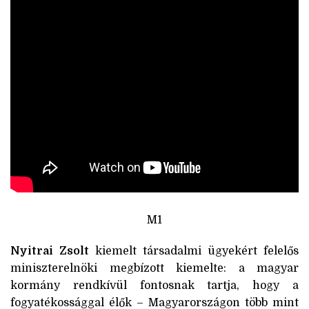
M1
Nyitrai Zsolt
kiemelt társadalmi ügyekért felelős
miniszterelnöki megbízott kiemelte: a magyar
kormány rendkívül fontosnak tartja, hogy a
fogyatékossággal élők – Magyarországon több mint