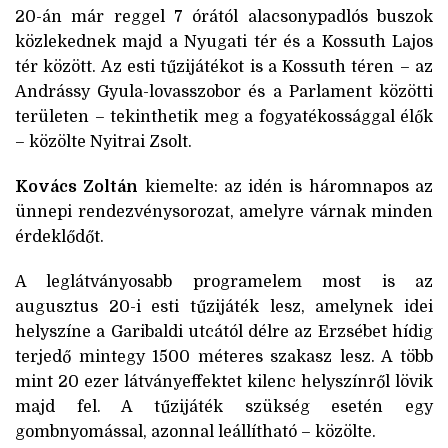
20-án már reggel 7 órától alacsonypadlós buszok
közlekednek majd a Nyugati tér és a Kossuth Lajos
tér között. Az esti tűzijátékot is a Kossuth téren – az
Andrássy Gyula-lovasszobor és a Parlament közötti
területen – tekinthetik meg a fogyatékossággal élők
– közölte Nyitrai Zsolt.
Kovács Zoltán
kiemelte: az idén is háromnapos az
ünnepi rendezvénysorozat, amelyre várnak minden
érdeklődőt.
A leglátványosabb programelem most is az
augusztus 20-i esti tűzijáték lesz, amelynek idei
helyszíne a Garibaldi utcától délre az Erzsébet hídig
terjedő mintegy 1500 méteres szakasz lesz. A több
mint 20 ezer látványeffektet kilenc helyszínről lövik
majd fel. A tűzijáték szükség esetén egy
gombnyomással, azonnal leállítható – közölte.