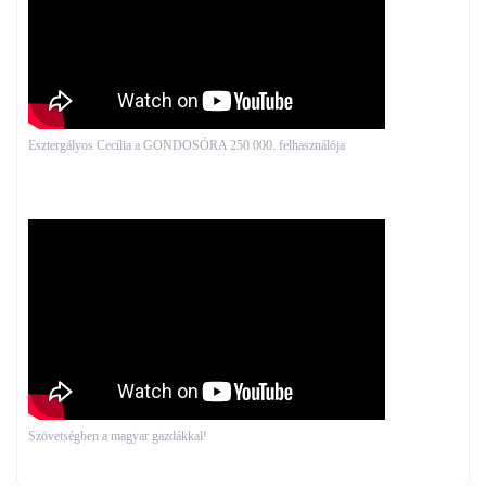
Esztergályos Cecília a GONDOSÓRA 250 000. felhasználója
Szövetségben a magyar gazdákkal!