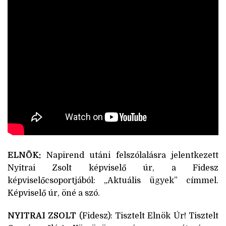
ELNÖK:
Napirend utáni felszólalásra jelentkezett
Nyitrai Zsolt képviselő úr, a Fidesz
képviselőcsoportjából: „Aktuális ügyek” címmel.
Képviselő úr, öné a szó.
NYITRAI ZSOLT
(Fidesz): Tisztelt Elnök Úr! Tisztelt