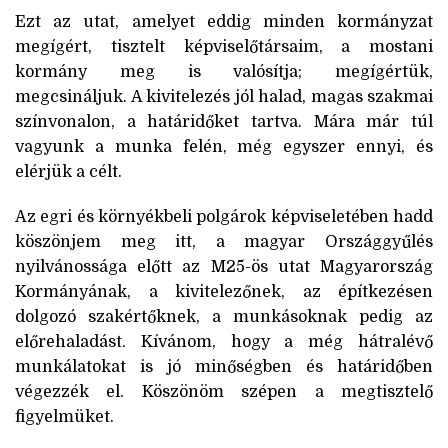
Ezt az utat, amelyet eddig minden kormányzat
megígért, tisztelt képviselőtársaim, a mostani
kormány meg is valósítja; megígértük,
megcsináljuk. A kivitelezés jól halad, magas szakmai
színvonalon, a határidőket tartva. Mára már túl
vagyunk a munka felén, még egyszer ennyi, és
elérjük a célt.
Az egri és környékbeli polgárok képviseletében hadd
köszönjem meg itt, a magyar Országgyűlés
nyilvánossága előtt az M25-ös utat Magyarország
Kormányának, a kivitelezőnek, az építkezésen
dolgozó szakértőknek, a munkásoknak pedig az
előrehaladást. Kívánom, hogy a még hátralévő
munkálatokat is jó minőségben és határidőben
végezzék el. Köszönöm szépen a megtisztelő
figyelmüket.