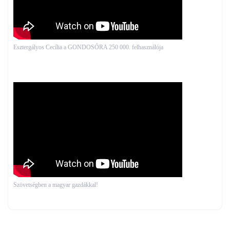
Esztergályos Cecília a GONDOSÓRA 250 000. felhasználója
Szövetségben a magyar gazdákkal!