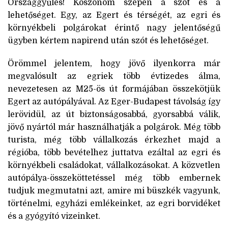
Országgyűlés! Köszönöm szépen a szót és a
lehetőséget. Egy, az Egert és térségét, az egri és
környékbeli polgárokat érintő nagy jelentőségű
ügyben kértem napirend után szót és lehetőséget.
Örömmel jelentem, hogy jövő ilyenkorra már
megvalósult az egriek több évtizedes álma,
nevezetesen az M25-ös út formájában összekötjük
Egert az autópályával. Az Eger-Budapest távolság így
lerövidül, az út biztonságosabbá, gyorsabbá válik,
jövő nyártól már használhatják a polgárok. Még több
turista, még több vállalkozás érkezhet majd a
régióba, több bevételhez juttatva ezáltal az egri és
környékbeli családokat, vállalkozásokat. A közvetlen
autópálya-összeköttetéssel még több embernek
tudjuk megmutatni azt, amire mi büszkék vagyunk,
történelmi, egyházi emlékeinket, az egri borvidéket
és a gyógyító vizeinket.