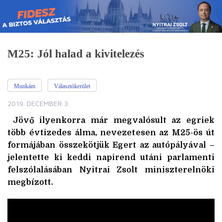
Skip
to
content
M25: Jól halad a kivitelezés
Munkám
Választókerület
2019. DECEMBER 3.
Jövő ilyenkorra már megvalósult az egriek
több évtizedes álma, nevezetesen az M25-ös út
formájában összekötjük Egert az autópályával –
jelentette ki keddi napirend utáni parlamenti
felszólalásában Nyitrai Zsolt miniszterelnöki
megbízott.