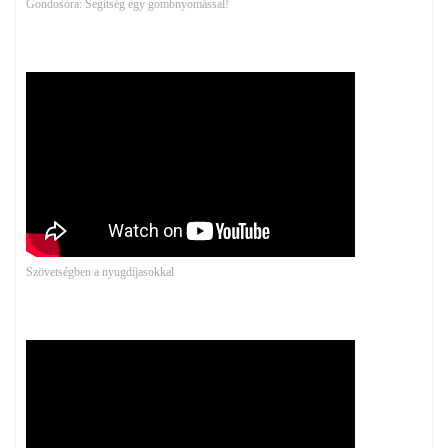
Gondosóra: Segítség egy gombnyomással!
Szövetségben a nyugdíjasokkal