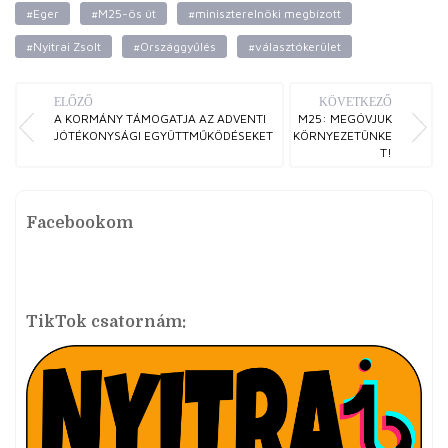
#Eger
#M25-ös út
#miniszterelnöki megbízott
#Nyitrai Zsolt
#Országgyűlés
#választókerület
ELŐZŐ
KÖVETKEZŐ
A KORMÁNY TÁMOGATJA AZ ADVENTI
M25: MEGÓVJUK
JÓTÉKONYSÁGI EGYÜTTMŰKÖDÉSEKET
KÖRNYEZETÜNKE
T!
Facebookom
TikTok csatornám: