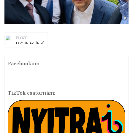
ELŐZŐ
EGY ÚR AZ ŰRBŐL
Facebookom
TikTok csatornám: