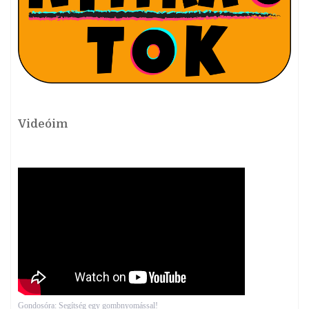
Videóim
Gondosóra: Segítség egy gombnyomással!