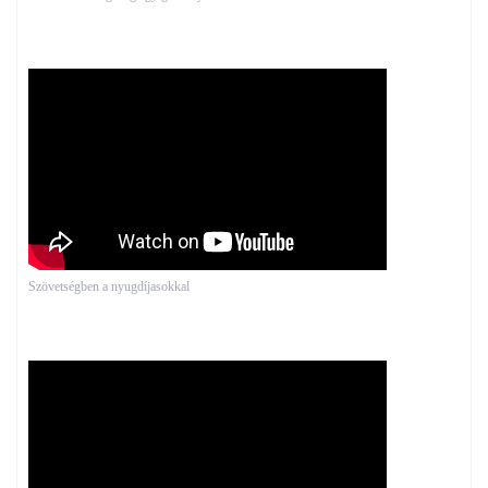
Szövetségben a nyugdíjasokkal