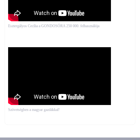
Esztergályos Cecília a GONDOSÓRA 250 000. felhasználója
Szövetségben a magyar gazdákkal!