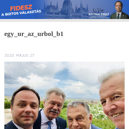
Skip
to
content
egy_ur_az_urbol_b1
2020. MÁJUS 27.