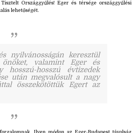
 Tisztelt Országgyűlés! Eger és térsége országgyűlési
alás lehetőségét.
s nyilvánosságán keresztül
 önöket, valamint Eger és
gy hosszú-hosszú évtizedek
ése után megvalósult a nagy
tal összekötöttük Egert az
a forgalomnak. Ilyen módon az Eger-Budapest távolság