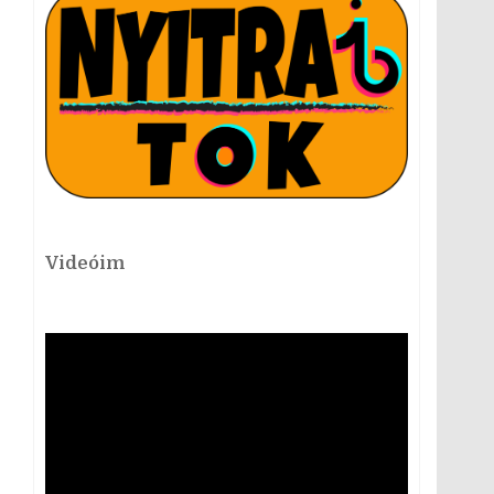
Videóim