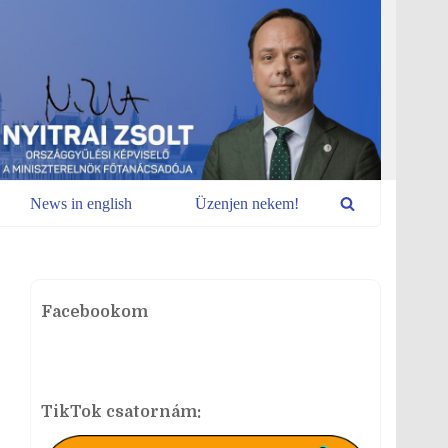
News in english
Üzenjen nekem!
Facebookom
TikTok csatornám: