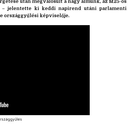
rgetése után megvalósult a nagy álmunk, az M25-ös
l – jelentette ki keddi napirend utáni parlamenti
ge országgyűlési képviselője.
rszággyűlés