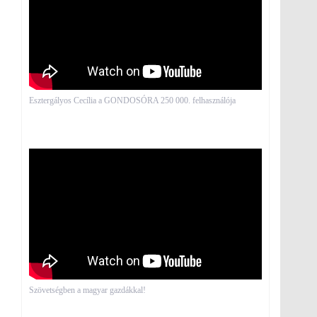
Esztergályos Cecília a GONDOSÓRA 250 000. felhasználója
Szövetségben a magyar gazdákkal!