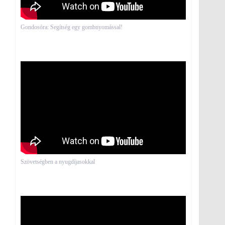
Gondosóra: Segítség egy gombnyomással!
Szövetségben a nyugdíjasokkal