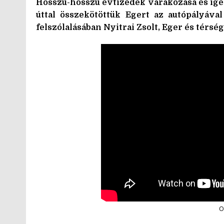
Hosszú-hosszú évtizedek várakozása és ígé
úttal összekötöttük Egert az autópályáva
felszólalásában Nyitrai Zsolt, Eger és térsé
O