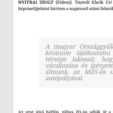
NYITRAI ZSOLT
(Fidesz): Tisztelt Elnök Úr!
képviselőjeként kértem a napirend utáni felszól
A magyar Országgyűlé
kívánom tájékoztatni
térsége lakosait, ho
várakozása és ígérget
álmunk, az M25-ös út
autópályával.
Az utat jövő hétfőn, július 20-án adják át 