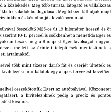
d a közlekedés. Még több turista, látogató és vállalkozás
yékbeli családok boldogulását. Még többen láthatják majd
izeinkben és kóstolhatják kiváló borainkat.
ópályával összekötő M25-ös út 19 kilométer hosszú és öt
ek szerint 10-15 perccel is csökkenhet a menetidő Eger és
gyakran teszik meg a Budapest-Eger távolságot, nagyon
ndezek mellett az érintett települések mentesülnek a
ti ártalmaktól.
ével több mint tízezer darab fát és cserjét ültettek és
 kivitelezési munkálatok egy alapos tervezést követően
mellyel összekötöttük Egert az autópályával. Köszönetet
tásért, a kivitelezőknek pedig a precíz és pontos
edést kívánok.