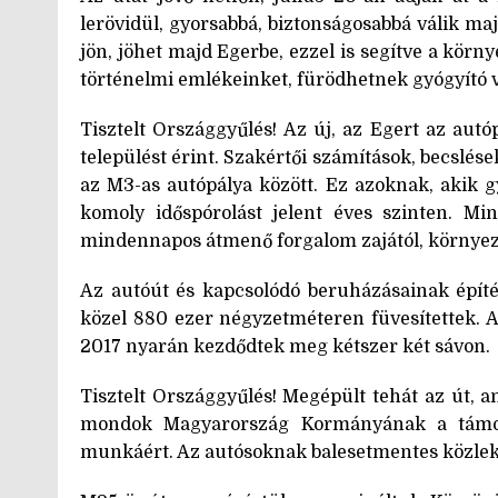
lerövidül, gyorsabbá, biztonságosabbá válik maj
jön, jöhet majd Egerbe, ezzel is segítve a körn
történelmi emlékeinket, fürödhetnek gyógyító v
Tisztelt Országgyűlés! Az új, az Egert az aut
települést érint. Szakértői számítások, becslés
az M3-as autópálya között. Ez azoknak, akik 
komoly időspórolást jelent éves szinten. Mi
mindennapos átmenő forgalom zajától, környeze
Az autóút és kapcsolódó beruházásainak építés
közel 880 ezer négyzetméteren füvesítettek. A
2017 nyarán kezdődtek meg kétszer két sávon.
Tisztelt Országgyűlés! Megépült tehát az út, a
mondok Magyarország Kormányának a támoga
munkáért. Az autósoknak balesetmentes közlek