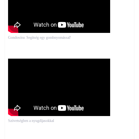
Gondosóra: Segítség egy gombnyomással!
Szövetségben a nyugdíjasokkal