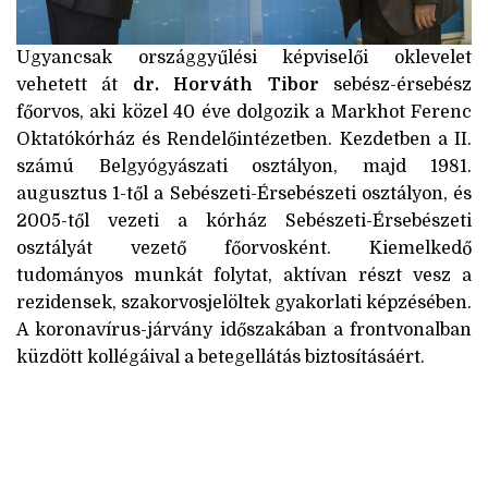
Ugyancsak országgyűlési képviselői oklevelet
vehetett át
dr. Horváth Tibor
sebész-érsebész
főorvos, aki közel 40 éve dolgozik a Markhot Ferenc
Oktatókórház és Rendelőintézetben. Kezdetben a II.
számú Belgyógyászati osztályon, majd 1981.
augusztus 1-től a Sebészeti-Érsebészeti osztályon, és
2005-től vezeti a kórház Sebészeti-Érsebészeti
osztályát vezető főorvosként. Kiemelkedő
tudományos munkát folytat, aktívan részt vesz a
rezidensek, szakorvosjelöltek gyakorlati képzésében.
A koronavírus-járvány időszakában a frontvonalban
küzdött kollégáival a betegellátás biztosításáért.