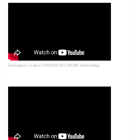
Esztergályos Cecília a GONDOSÓRA 250 000. felhasználója