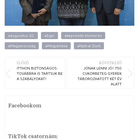
#augusztus 20.
#Eger
#képviselői elismerés
#Magyarország
#Megyeháza
#Nyitrai Zsolt
ELŐZŐ
KÖVETKEZŐ
ITTHON BIZTONSÁGOS:
JÓNAK LENNI JÓ! 750
TOVÁBBRA IS TARTSUK BE
CUKORBETEG GYEREK
A SZABÁLYOKAT!
TÁBOROZHATOTT KÉT ÉV
ALATT
Facebookom
TikTok csatornám: