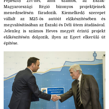
Fejlesztő Zrt-nél, ahol számos, az Észak-
Magyarországi Régió bizonyos projektjeinek
menedzselésén fáradozik. Kiemelkedő szerepet
vállalt az M25-ös autóút előkészítésében és
megvalósításában az Északi és Déli ütem átadásával.
Jelenleg is számos Heves megyét érintő projekt
előkészítésén dolgozik, ilyen az Egert elkerülő út
építése.