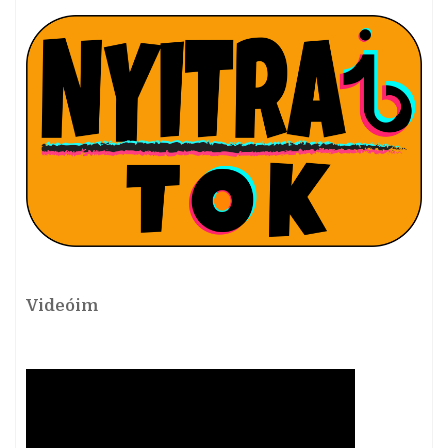
Videóim