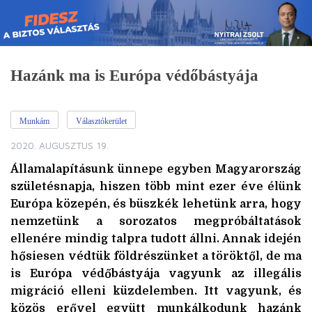
Skip
to
content
Hazánk ma is Európa védőbástyája
Munkám
Választókerület
2020. AUGUSZTUS 19.
Államalapításunk ünnepe egyben Magyarország
születésnapja, hiszen több mint ezer éve élünk
Európa közepén, és büszkék lehetünk arra, hogy
nemzetünk a sorozatos megpróbáltatások
ellenére mindig talpra tudott állni. Annak idején
hősiesen védtük földrészünket a töröktől, de ma
is Európa védőbástyája vagyunk az illegális
migráció elleni küzdelemben. Itt vagyunk, és
közös erővel együtt munkálkodunk hazánk