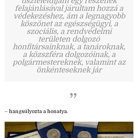
tiszteletdíjam egy részének
felajánlásával járultam hozzá a
védekezéshez, ám a legnagyobb
köszönet az egészségügyi, a
szociális, a rendvédelmi
területen dolgozó
honfitársainknak, a tanároknak,
a közszféra dolgozóinak, a
polgármestereknek, valamint az
önkénteseknek jár
– hangsúlyozta a honatya.