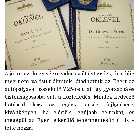
A jó hír az, hogy végre valóra vált évtizedes, de eddig
meg nem valósult álmunk: átadhattuk az Egert az
autópályával összekötő M25-ös utat, így gyorsabbá és
biztonságosabbá vált a közlekedés. Mindez kedvező
hatással lesz az egész térség fejlődésére,
kiváltképpen, ha elérjük legújabb célunkat, és
megépül az Egert elkerülő tehermentesítő út is –
tette hozzá.