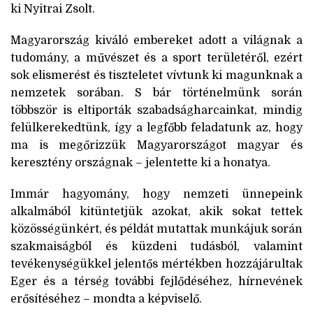
ki Nyitrai Zsolt.
Magyarország kiváló embereket adott a világnak a
tudomány, a művészet és a sport területéről, ezért
sok elismerést és tiszteletet vívtunk ki magunknak a
nemzetek sorában. S bár történelmünk során
többször is eltiporták szabadságharcainkat, mindig
felülkerekedtünk, így a legfőbb feladatunk az, hogy
ma is megőrizzük Magyarországot magyar és
keresztény országnak – jelentette ki a honatya.
Immár hagyomány, hogy nemzeti ünnepeink
alkalmából kitüntetjük azokat, akik sokat tettek
közösségünkért, és példát mutattak munkájuk során
szakmaiságból és küzdeni tudásból, valamint
tevékenységükkel jelentős mértékben hozzájárultak
Eger és a térség további fejlődéséhez, hírnevének
erősítéséhez – mondta a képviselő.