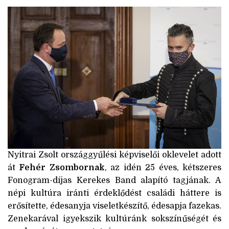
Nyitrai Zsolt országgyűlési képviselői oklevelet adott
át
Fehér Zsombornak
, az idén 25 éves, kétszeres
Fonogram-díjas Kerekes Band alapító tagjának. A
népi kultúra iránti érdeklődést családi háttere is
erősítette, édesanyja viseletkészítő, édesapja fazekas.
Zenekarával igyekszik kultúránk sokszínűségét és