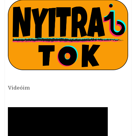
Videóim