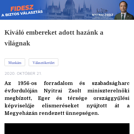
Skip
to
content
Kiváló embereket adott hazánk a
világnak
Munkám
Választókerület
2020. OKTÓBER 21.
Az 1956-os forradalom és szabadságharc
évfordulóján Nyitrai Zsolt miniszterelnöki
megbízott, Eger és térsége országgyűlési
képviselője elismeréseket nyújtott át a
Megyeházán rendezett ünnepségen.