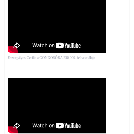
Esztergályos Cecília a GONDOSÓRA 250 000. felhasználója