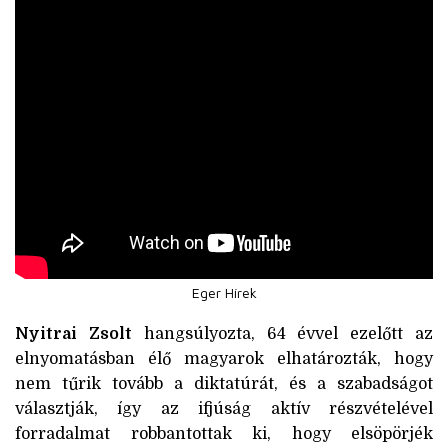
Eger Hírek
Nyitrai Zsolt
hangsúlyozta, 64 évvel ezelőtt az
elnyomatásban élő magyarok elhatározták, hogy
nem tűrik tovább a diktatúrát, és a szabadságot
választják, így az ifjúság aktív részvételével
forradalmat robbantottak ki, hogy elsöpörjék