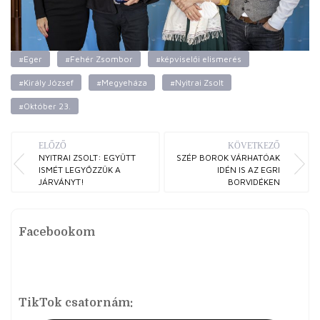
#Eger
#Fehér Zsombor
#képviselői elismerés
#Király József
#Megyeháza
#Nyitrai Zsolt
#Október 23.
ELŐZŐ
KÖVETKEZŐ
NYITRAI ZSOLT: EGYÜTT
SZÉP BOROK VÁRHATÓAK
ISMÉT LEGYŐZZÜK A
IDÉN IS AZ EGRI
JÁRVÁNYT!
BORVIDÉKEN
Facebookom
TikTok csatornám: