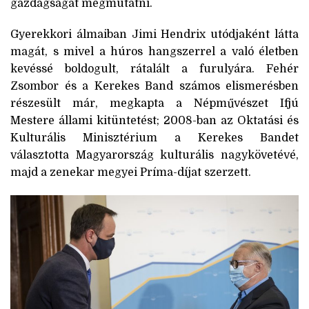
gazdagságát megmutatni.
Gyerekkori álmaiban Jimi Hendrix utódjaként látta
magát, s mivel a húros hangszerrel a való életben
kevéssé boldogult, rátalált a furulyára. Fehér
Zsombor és a Kerekes Band számos elismerésben
részesült már, megkapta a Népművészet Ifjú
Mestere állami kitüntetést; 2008-ban az Oktatási és
Kulturális Minisztérium a Kerekes Bandet
választotta Magyarország kulturális nagykövetévé,
majd a zenekar megyei Príma-díjat szerzett.