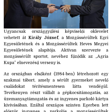
Ugyancsak országgyűlési képviselői oklevelet
vehetett át
Király József
, a Mozgássérültek Egri
Egyesületének és a Mozgássérültek Heves Megyei
Egyesületének alapítója. Aktívan szervezte a
mozgássérült sportot, nevéhez fűződik az „Agria
Kupa” elnevezésű verseny is.
Az országban elsőként (1984-ben) létrehozott egy
szakmai tábort, amely a sérült gyermeket nevelő
családokat térítésmentesen látta vendégül.
Tevékenyen részt vállalt a gépkocsitámogatás, az
üzemanyagtámogatás és az ingyenes parkoló kártya
kivívásában. Ezáltal országos szinten Egerben lett
először ingyenes a parkolás a mozgássérültek