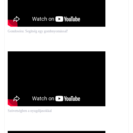
Gondosóra: Segítség egy gombnyomással!
Szövetségben a nyugdíjasokkal