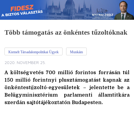
Skip
to
content
Több támogatás az önkéntes tűzoltóknak
Kiemelt Társadalompolitikai Ügyek
Munkám
2020. NOVEMBER 25.
A költségvetés 700 millió forintos forrásán túl
150 millió forintnyi plusztámogatást kapnak az
önkéntestűzoltó-egyesületek – jelentette be a
Belügyminisztérium parlamenti államtitkára
szerdán sajtótájékoztatón Budapesten.