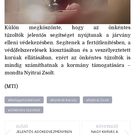
Külön megköszönte, hogy az önkéntes
tűzoltók jelentős segítséget nyújtanak a járvány
elleni védekezésben. Segítenek a fertőtlenítésben, a
védőfelszerelések kiosztásában és a veszélyeztetett
korúak ellátásában, ezért az önkéntes tűzoltók is
mindig számíthatnak a kormány támogatására –
mondta Nyitrai Zsolt.
(MTI)
#Belügymisztérium
#Kontrát Károly
#Nyitrai Zsolt
#önkéntes tűzoltók
ELŐZŐ
KÖVETKEZŐ
JELENTŐS ADÓKEDVEZMÉNYBEN
NAGY KIHÍVÁS A