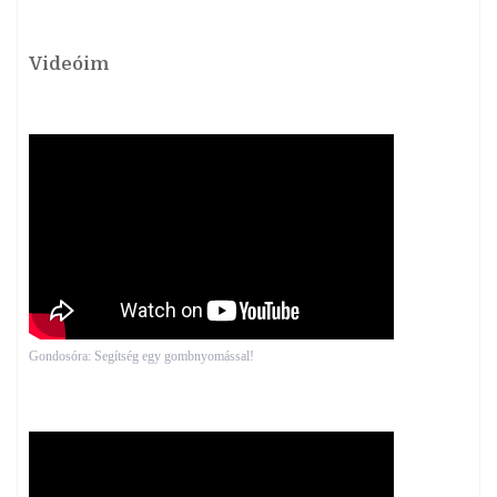
Videóim
Gondosóra: Segítség egy gombnyomással!