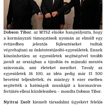
Dobson Tibor
, az MTSZ elnöke hangsúlyozta, hogy
a kormányzati támogatások nyomán az elmúlt egy
évtizedben jelentős fejlesztéseket tudtak
végrehajtani az önkéntestűzoltó-egyesületek. Ennek
köszönhetően az egyesületek segítségével tovább
javult az országban a tűzoltás és műszaki mentés
színvonala, ami életeket menthet. Tavaly az
egyesületek 16 100, az idén pedig már 15 500
bevetést teljesítettek, és mintegy 8 ezer esetben
segítették a hatóságok munkáját a koronavírus-
fertőzés elleni küzdelemben – mondta Dobson Tibor.
Nyitrai Zsolt
kiemelt társadalmi ügyekért felelős