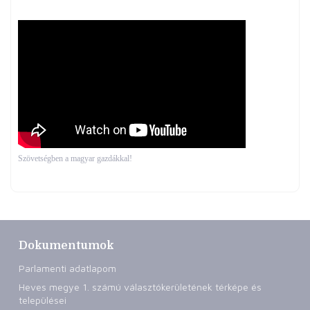
Szövetségben a magyar gazdákkal!
Dokumentumok
Parlamenti adatlapom
Heves megye 1. számú választókerületének térképe és
települései