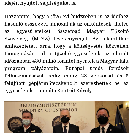
idején nyújtott segítségüket is.
Hozzátette, hogy a jövő évi büdzsében is az ideihez
hasonló összeggel támogatják az önkéntesek, illetve
az egyesületeiket összefogó Magyar Tűzoltó
Szövetség (MTSZ) tevékenységét. Az államtitkár
emlékeztetett arra, hogy a költségvetés közvetlen
támogatásán túl a tűzoltó-egyesületek az elmúlt
időszakban 430 millió forintot nyertek a Magyar falu
program pályázatain. Európai uniós források
felhasználásával pedig eddig 23 gépkocsit és 5
felújított gépjárműfecskendőt szerezhettek be az
egyesületek – mondta Kontrát Károly.